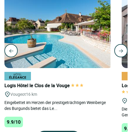
Logis Hôtel le Clos de la Vouge
Logi
Vougeot
16 km
St
Eingebettet im Herzen der prestigeträchtigen Weinberge
des Burgunds bietet das Le...
Die „
Germa
9.9/10
9.7