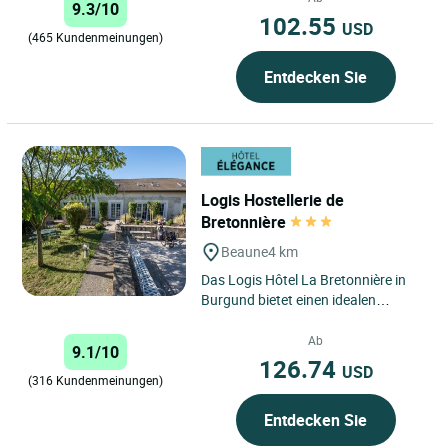
9.3/10
102.55
USD
(465 Kundenmeinungen)
Entdecken Sie
Logis Hostellerie de
Bretonnière
Beaune
4 km
Das Logis Hôtel La Bretonnière in
Burgund bietet einen idealen
Aufenthalt in Beaune, nur 40
Minuten von Dijon entfernt....
Ab
9.1/10
126.74
USD
(316 Kundenmeinungen)
Entdecken Sie