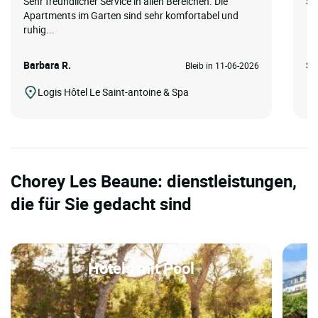
Sehr freundlicher Service in allen Bereichen. Die
Se
Apartments im Garten sind sehr komfortabel und
ruhig...
Barbara R.
Sa
Bleib in 11-06-2026
Logis Hôtel Le Saint-antoine & Spa
Chorey Les Beaune: dienstleistungen,
die für Sie gedacht sind
Hotels mit Pool