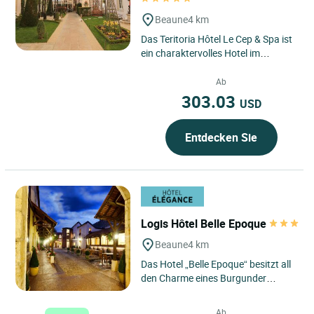
Beaune
4 km
Das Teritoria Hôtel Le Cep & Spa ist
ein charaktervolles Hotel im
historischen Zentrum von Beaune
in der Region Bourgogne–Franche-
Ab
Comté,...
303.03
USD
Entdecken Sie
Logis Hôtel Belle Epoque
Beaune
4 km
Das Hotel „Belle Epoque“ besitzt all
den Charme eines Burgunder
Handelshauses, das unter
Beachtung der alten Traditionen...
Ab