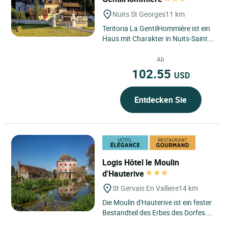
Nuits St Georges
11 km
Teritoria La GentilHommière ist ein
Haus mit Charakter in Nuits-Saint-
Georges, im Herzen der Region
Bourgogne–Franche-Comté,...
Ab
102.55
USD
Entdecken Sie
Logis Hôtel le Moulin
d'Hauterive
St Gervais En Valliere
14 km
Die Moulin d'Hauterive ist ein fester
Bestandteil des Erbes des Dorfes
Saint Gervais en Vallière in der Nähe