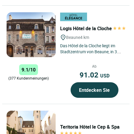
Logis Hôtel de la Cloche
Beaune
4 km
Das Hôtel de la Cloche liegt im
Stadtzentrum von Beaune, in 3
Minuten Fußweg von den Hospices
de Beaune. Das alleinstehende,...
Ab
9.1/10
91.02
USD
(377 Kundenmeinungen)
Entdecken Sie
Teritoria Hôtel le Cep & Spa