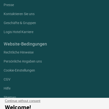
Presse
Kontaktieren Sie uns
Geschäfte & Gruppen
Logis Hotel Karriere
Website-Bedingungen
Rechtliche Hinweise
Persönliche Angaben uns
Cookie-Einstellungen
CGV
Hilfe
Sitemap
Continue without consent
Welcome!
Fotodanksagungen