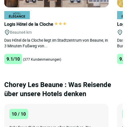
Logis Hôtel de la Cloche
Logi
Beaune
4 km
B
Das Hôtel de la Cloche liegt im Stadtzentrum von Beaune, in
Das H
3 Minuten Fußweg von...
Burgu
9.1/10
9.3
(377 Kundenmeinungen)
Chorey Les Beaune : Was Reisende
über unsere Hotels denken
10 / 10
1