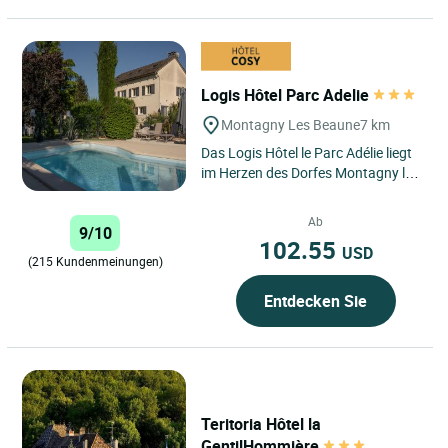
Logis Hôtel Parc Adelie
Montagny Les Beaune
7 km
Das Logis Hôtel le Parc Adélie liegt
im Herzen des Dorfes Montagny les
Beaune und bietet Ihnen einen
ruhigen und eleganten...
Ab
9/10
102.55
USD
(215 Kundenmeinungen)
Entdecken Sie
Teritoria Hôtel la
GentilHommière