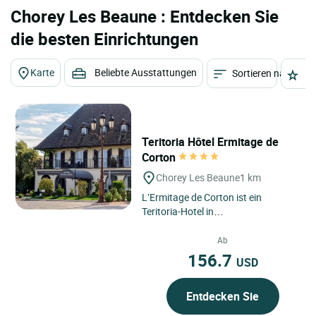
Chorey Les Beaune : Entdecken Sie
die besten Einrichtungen
Karte
Beliebte Ausstattungen
Sortieren nach
St
Teritoria Hôtel Ermitage de
Corton
Chorey Les Beaune
1 km
L’Ermitage de Corton ist ein
Teritoria-Hotel in
Chorey‑lès‑Beaune, in der Region
Bourgogne‑Franche‑Comté, nur...
Ab
156.7
USD
Entdecken Sie