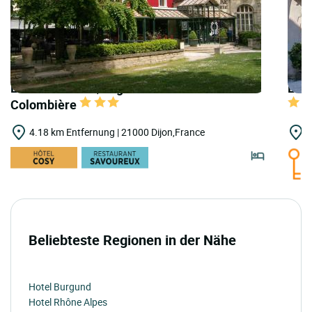
LOGIS HOTELS | Logis Hôtel du Parc de la
LOGI
Colombière
4.18 km Entfernung | 21000 Dijon,France
5
Beliebteste Regionen in der Nähe
Hotel Burgund
Hotel Rhône Alpes