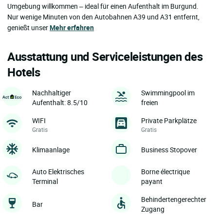
Umgebung willkommen – ideal für einen Aufenthalt im Burgund.
Nur wenige Minuten von den Autobahnen A39 und A31 entfernt,
genießt unser
Mehr erfahren
Ausstattung und Serviceleistungen des
Hotels
Nachhaltiger
Swimmingpool im
Aufenthalt: 8.5/10
freien
WIFI
Private Parkplätze
Gratis
Gratis
Klimaanlage
Business Stopover
Auto Elektrisches
Borne électrique
Terminal
payant
Behindertengerechter
Bar
Zugang