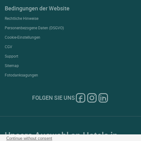
Bedingungen der Website
Rechtliche Hinweise
Personenbezogene Daten (DSGVO)
Cookie-Einstellungen
CGV
Support
Sitemap
Fotodanksagungen
FOLGEN SIE UNS
Unsere Auswahl an Hotels in
Continue without consent