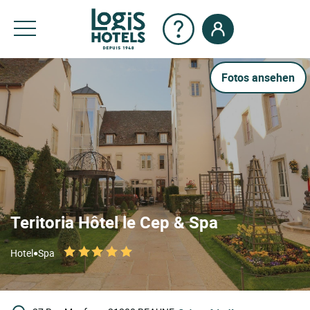
Fotos ansehen
Teritoria Hôtel le Cep & Spa
•
Hotel
Spa