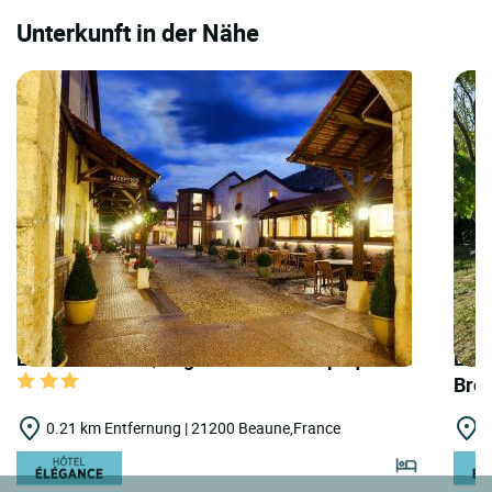
Unterkunft in der Nähe
LOGIS HOTELS | Logis Hôtel Belle Epoque
LOGI
Bre
0.21 km Entfernung | 21200 Beaune,France
0