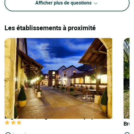
Afficher plus de questions
Les établissements à proximité
Logis Hôtels | Logis Hôtel Belle Epoque
Logi
Bre