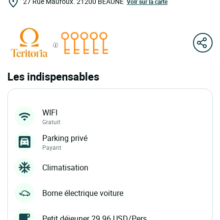
27 Rue Maufoux.
21200
BEAUNE
Voir sur la carte
Les indispensables
WIFI
Gratuit
Parking privé
Payant
Climatisation
Borne électrique voiture
Petit déjeuner 29.96 USD/Pers