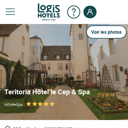
Voir les photos
Teritoria Hôtel le Cep & Spa
•
Hôtel
Spa