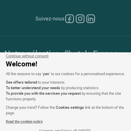
Suivez-nous
Notre sélection d'hotels France
Continue without consent
et en Europe
Welcome!
All the reasons to say ‘
yes
’ to our cookies for a personalised experience:
Top Pays
See offers tailored
to your interests.
To better understand your needs
by producing statistics.
Top Régions
To provide you with the services you request
by ensuring that the site
functions properly.
Top Villes
Change your mind? Follow the
Cookies settings
link at the bottom of the
page.
Top Hotels
Read the cookies policy
Consents certified by