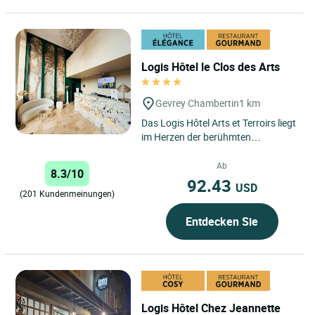
Logis Hôtel le Clos des Arts
Gevrey Chambertin
1 km
Das Logis Hôtel Arts et Terroirs liegt
im Herzen der berühmten
Weinregion Burgund in Gevrey-
Chambertin und bietet einen...
Ab
8.3/10
92.43
USD
(201 Kundenmeinungen)
Entdecken Sie
Logis Hôtel Chez Jeannette