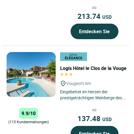
Denis, im Herzen von Burgund-
Franche-Comté, in...
Ab
213.74
USD
Entdecken Sie
Logis Hôtel le Clos de la Vouge
Vougeot
5 km
Eingebettet im Herzen der
prestigeträchtigen Weinberge des
Burgunds bietet das Le Logis Hôtel
Le Clos de Vouge ein einzigartiges...
Ab
9.9/10
137.48
USD
(115 Kundenmeinungen)
Entdecken Sie