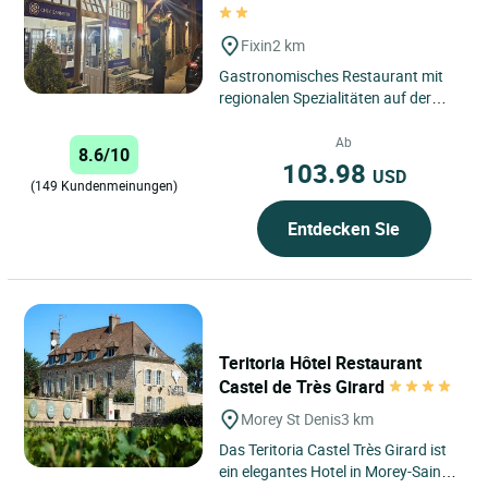
Fixin
2 km
Gastronomisches Restaurant mit
regionalen Spezialitäten auf der
Route des Grands Crus.
Sehenswürdigkeiten und
Ab
8.6/10
Aktivitäten:...
103.98
USD
(149 Kundenmeinungen)
Entdecken Sie
Teritoria Hôtel Restaurant
Castel de Très Girard
Morey St Denis
3 km
Das Teritoria Castel Très Girard ist
ein elegantes Hotel in Morey-Saint-