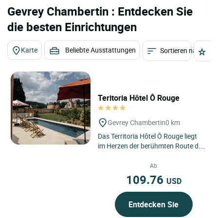
Gevrey Chambertin : Entdecken Sie
die besten Einrichtungen
Karte
Beliebte Ausstattungen
Sortieren nach
St
Teritoria Hôtel Ô Rouge
Gevrey Chambertin
0 km
Das Territoria Hôtel Ô Rouge liegt
im Herzen der berühmten Route des
Grands Crus in Gevrey-Chambertin,
Burgund, wo Weinberge...
Ab
109.76
USD
Entdecken Sie