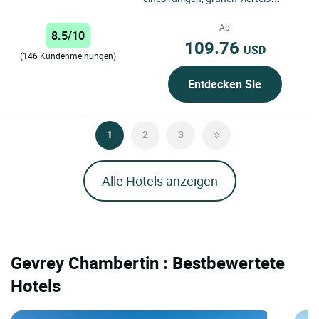
gegenüber eines parks und nür 5
minuten vom stadtzentrum...
Ab
8.5/10
109.76
USD
(146 Kundenmeinungen)
Entdecken Sie
1
2
3
Alle Hotels anzeigen
Gevrey Chambertin : Bestbewertete
Hotels