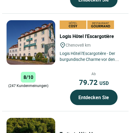
Logis Hôtel l'Escargotière
Chenove
8 km
Logis Hôtel l'Escargotière - Der
burgundische Charme vor den
Toren der Weinstraße Das Logis
Hotel l'Escargotière befindet...
Ab
8/10
79.72
USD
(247 Kundenmeinungen)
Entdecken Sie