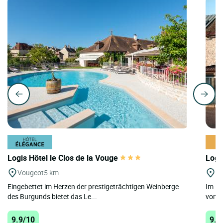
Logis Hôtel le Clos de la Vouge
Logi
Vougeot
5 km
Bl
Eingebettet im Herzen der prestigeträchtigen Weinberge
Im He
des Burgunds bietet das Le...
von Di
9.9/10
9.5