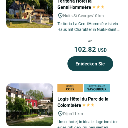
Teritoria Hôtel la
GentilHommière
Nuits St Georges
10 km
Teritoria La GentilHommière ist ein
Haus mit Charakter in Nuits-Saint-
Georges, im Herzen der Region
Bourgogne–Franche-Comté,...
Ab
102.82
USD
Entdecken Sie
Logis Hôtel du Parc de la
Colombière
Dijon
11 km
Unser hotel, in idealer lage inmitten
eines ruhigen, grünen viertels