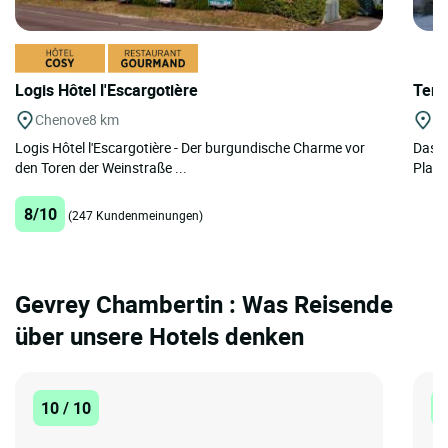
Logis Hôtel l'Escargotière
Teri
Chenove
8 km
Di
Logis Hôtel l'Escargotière - Der burgundische Charme vor
Das T
den Toren der Weinstraße ...
Place
8/10
(247 Kundenmeinungen)
Gevrey Chambertin : Was Reisende
über unsere Hotels denken
10 / 10
1