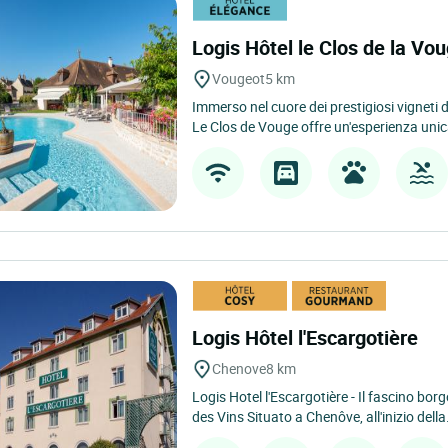
Logis Hôtel le Clos de la Vo
Vougeot
5 km
Immerso nel cuore dei prestigiosi vigneti 
Le Clos de Vouge offre un'esperienza unica
Logis Hôtel l'Escargotière
Chenove
8 km
Logis Hotel l'Escargotière - Il fascino bor
des Vins Situato a Chenôve, all'inizio della.