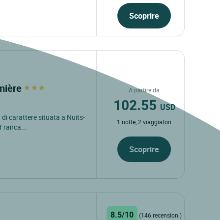
Scoprire
mmière
A partire da
102.55
USD
di carattere situata a Nuits-
1 notte, 2 viaggiatori
Franca...
Scoprire
8.5/10
(146 recensioni)