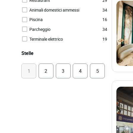
Restaurant
29
Animali domestici ammessi
34
Piscina
16
Parcheggio
34
Terminale elettrico
19
Stelle
1
2
3
4
5