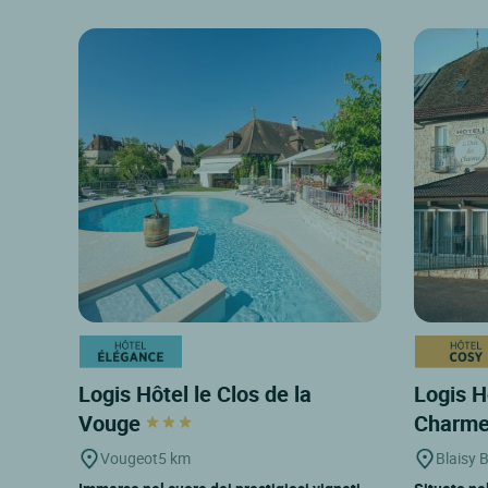
Logis Hôtel le Clos de la
Logis H
Vouge
Charm
Vougeot
5 km
Blaisy 