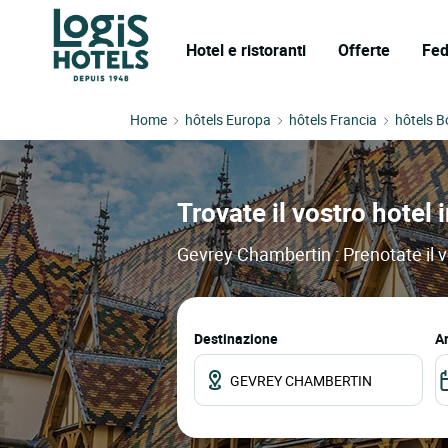
Hotel e ristoranti
Offerte
Fed
Home
hôtels Europa
hôtels Francia
hôtels 
Trovate il vostro hotel
Gevrey Chambertin : Prenotate il vo
Destinazione