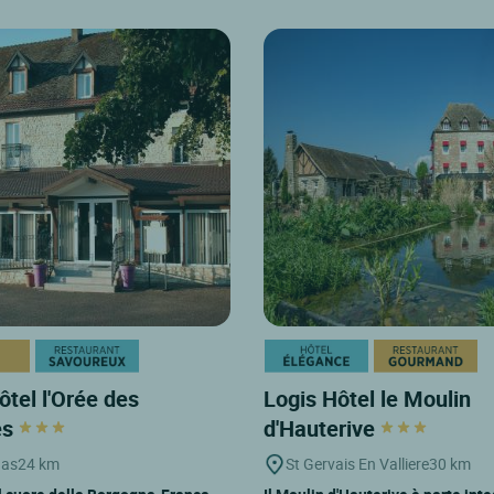
ôtel l'Orée des
Logis Hôtel le Moulin
es
d'Hauterive
Bas
24 km
St Gervais En Valliere
30 km