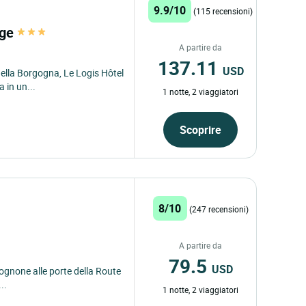
9.9/10
(115 recensioni)
uge
A partire da
137.11
USD
della Borgogna, Le Logis Hôtel
 in un...
1 notte, 2 viaggiatori
Scoprire
8/10
(247 recensioni)
A partire da
79.5
USD
gognone alle porte della Route
..
1 notte, 2 viaggiatori