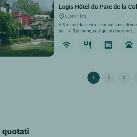
Logis Hôtel du Parc de la C
Dijon
11 km
A 5 minuti dal centro in una distesa di ve
per 1 a 5 persone, cosi qu’un ristorante,...
1
2
3
 quotati