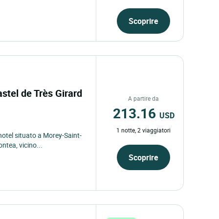
Scoprire
astel de Très Girard
A partire da
213.16
USD
1 notte, 2 viaggiatori
 hotel situato a Morey-Saint-
ntea, vicino...
Scoprire