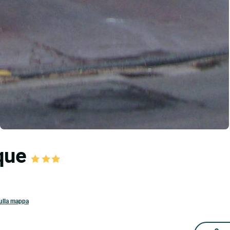
oque
ulla mappa