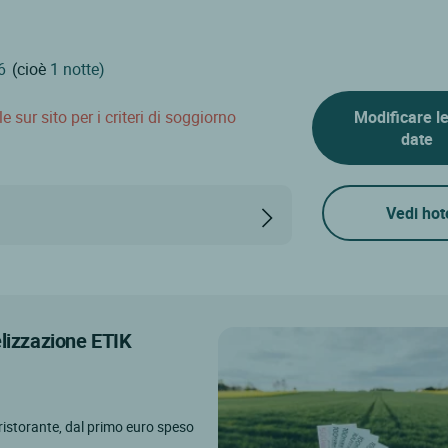
(cioè
1 notte)
 sur sito per i criteri di soggiorno
Modificare l
date
Vedi hot
elizzazione ETIK
l ristorante, dal primo euro speso