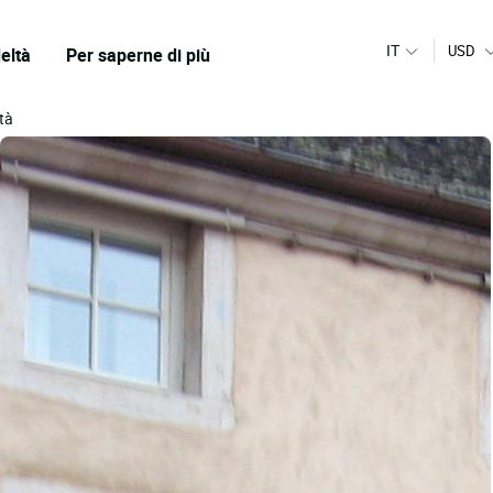
IT
USD
eltà
Per saperne di più
ità