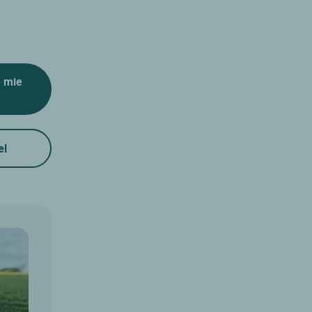
e mie
el