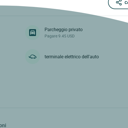
C
Parcheggio privato
Pagare 9.45 USD
terminale elettrico dell'auto
oni