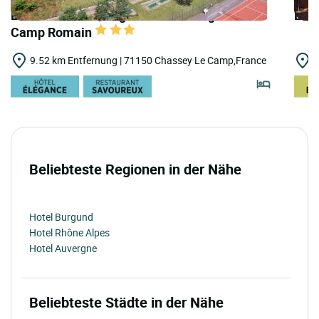
LOGIS HOTELS | Logis Hôtel Auberge du
LOGI
Camp Romain
9.52 km Entfernung | 71150 Chassey Le Camp,France
1
Beliebteste Regionen in der Nähe
Hotel Burgund
Hotel Rhône Alpes
Hotel Auvergne
Beliebteste Städte in der Nähe