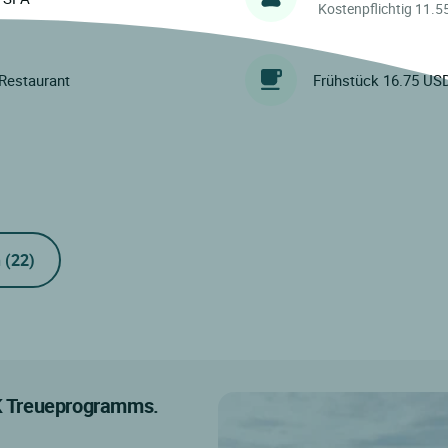
Kostenpflichtig 11.
Restaurant
Frühstück 16.75 US
n
(22)
IK Treueprogramms.