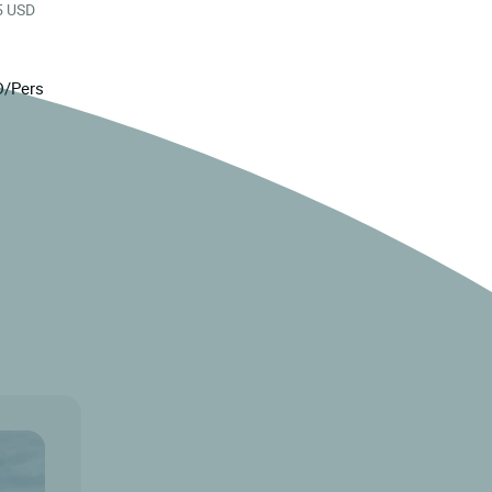
55 USD
D/Pers