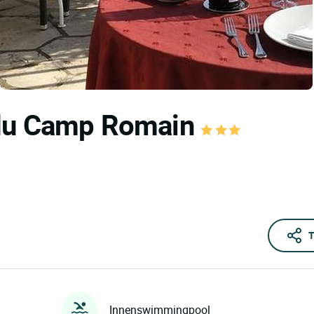
 du Camp Romain
T
Innenswimmingpool