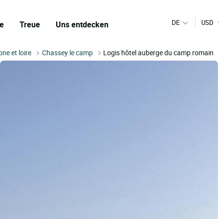
DE
USD
e
Treue
Uns entdecken
ne et loire
Chassey le camp
Logis hôtel auberge du camp romain