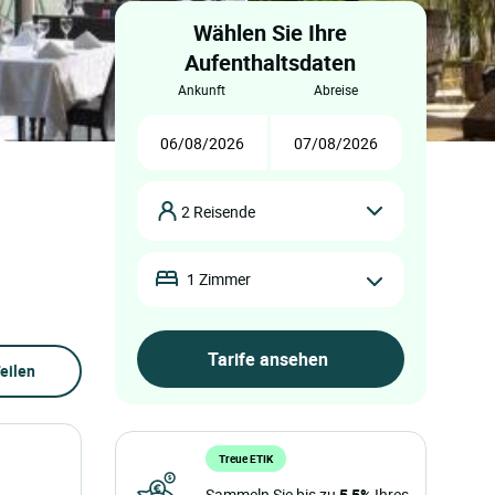
Wählen Sie Ihre
Aufenthaltsdaten
ankunft
abreise
2 Reisende
1 Zimmer
eilen
Treue ETIK
Sammeln Sie bis zu
5,5%
Ihres