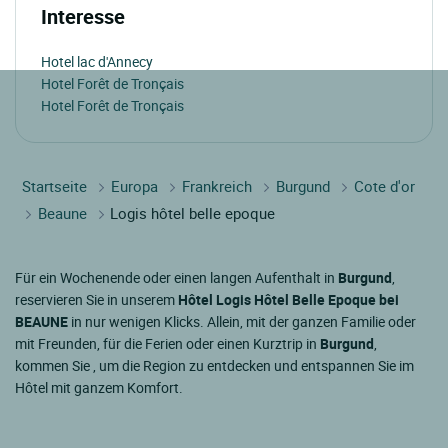
Interesse
Hotel lac d'Annecy
Hotel Forêt de Tronçais
Hotel Forêt de Tronçais
Startseite
Europa
Frankreich
Burgund
Cote d'or
Beaune
Logis hôtel belle epoque
Für ein Wochenende oder einen langen Aufenthalt in
Burgund
,
reservieren Sie in unserem
Hôtel Logis Hôtel Belle Epoque bei
BEAUNE
in nur wenigen Klicks. Allein, mit der ganzen Familie oder
mit Freunden, für die Ferien oder einen Kurztrip in
Burgund
,
kommen Sie , um die Region zu entdecken und entspannen Sie im
Hôtel mit ganzem Komfort.