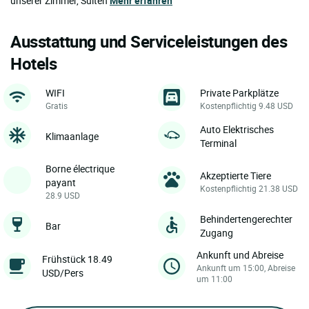
unserer Zimmer, Suiten
Mehr erfahren
Ausstattung und Serviceleistungen des
Hotels
WIFI
Private Parkplätze
Gratis
Kostenpflichtig 9.48 USD
Auto Elektrisches
Klimaanlage
Terminal
Borne électrique
Akzeptierte Tiere
payant
Kostenpflichtig 21.38 USD
28.9 USD
Behindertengerechter
Bar
Zugang
Ankunft und Abreise
Frühstück 18.49
Ankunft um 15:00, Abreise
USD/Pers
um 11:00