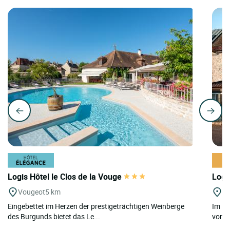
Logis Hôtel le Clos de la Vouge
Logi
Vougeot
5 km
Bl
Eingebettet im Herzen der prestigeträchtigen Weinberge
Im He
des Burgunds bietet das Le...
von Di