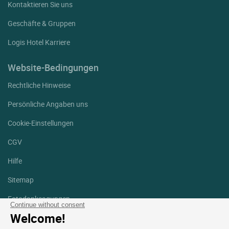
Kontaktieren Sie uns
Geschäfte & Gruppen
Logis Hotel Karriere
Website-Bedingungen
Rechtliche Hinweise
Persönliche Angaben uns
Cookie-Einstellungen
CGV
Hilfe
Sitemap
Fotodanksagungen
Continue without consent
Welcome!
Folgen Sie uns