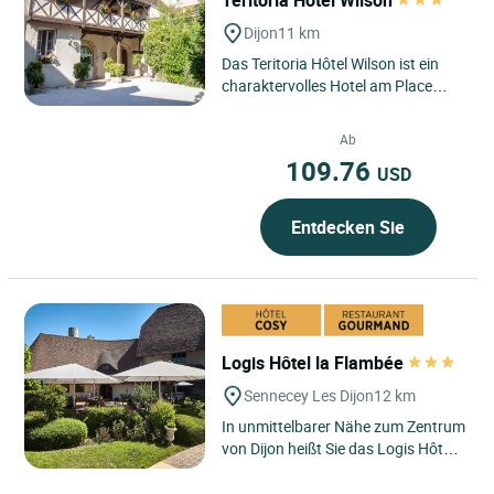
Dijon
11 km
Das Teritoria Hôtel Wilson ist ein
charaktervolles Hotel am Place
Wilson, nur wenige Schritte vom
historischen Zentrum von...
Ab
109.76
USD
Entdecken Sie
Logis Hôtel la Flambée
Sennecey Les Dijon
12 km
In unmittelbarer Nähe zum Zentrum
von Dijon heißt Sie das Logis Hôtel
La Flambée in Sennecey-lès-Dijon in
einer ruhigen,...