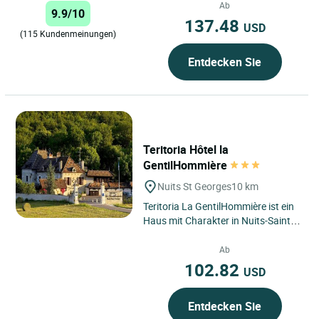
Le Clos de Vouge ein einzigartiges...
Ab
9.9/10
137.48
USD
(115 Kundenmeinungen)
Entdecken Sie
Teritoria Hôtel la
GentilHommière
Nuits St Georges
10 km
Teritoria La GentilHommière ist ein
Haus mit Charakter in Nuits-Saint-
Georges, im Herzen der Region
Bourgogne–Franche-Comté,...
Ab
102.82
USD
Entdecken Sie