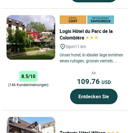
Logis Hôtel du Parc de la
Colombière
Dijon
11 km
Unser hotel, in idealer lage inmitten
eines ruhigen, grünen viertels
gegenüber eines parks und nür 5
minuten vom stadtzentrum...
Ab
8.5/10
109.76
USD
(146 Kundenmeinungen)
Entdecken Sie
Teritoria Hôtel Wilson