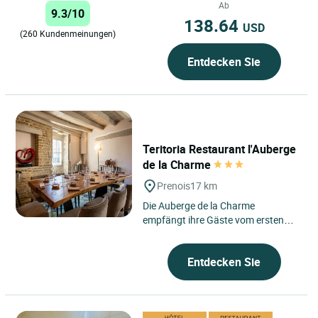
Ab
9.3/10
138.64
USD
(260 Kundenmeinungen)
Entdecken Sie
Teritoria Restaurant l'Auberge
de la Charme
Prenois
17 km
Die Auberge de la Charme
empfängt ihre Gäste vom ersten
Moment an wie ein bewohntes
Landhaus, gelegen in Prenois, im
Entdecken Sie
Département...