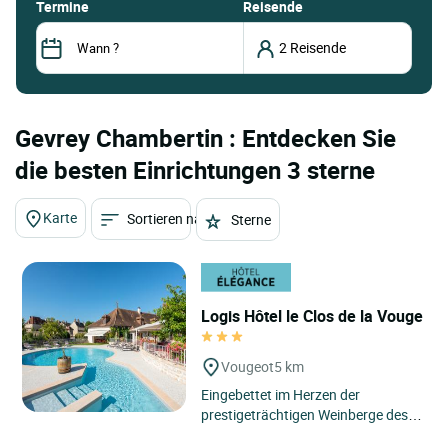
termine
Reisende
Gevrey Chambertin : Entdecken Sie
die besten Einrichtungen 3 sterne
Karte
Sortieren nach
Sterne
Logis Hôtel le Clos de la Vouge
Vougeot
5 km
Eingebettet im Herzen der
prestigeträchtigen Weinberge des
Burgunds bietet das Le Logis Hôtel