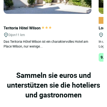
Teritoria Hôtel Wilson
Logi
Dijon
11 km
Se
Das Teritoria Hôtel Wilson ist ein charaktervolles Hotel am
In un
Place Wilson, nur wenige...
Logis
9.3
Sammeln sie euros und
unterstützen sie die hoteliers
und gastronomen