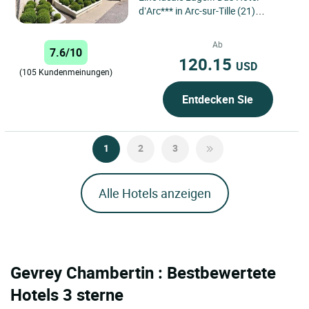
d’Arc*** in Arc-sur-Tille (21)
profitiert von seiner günstigen Lage
in nur wenigen Kilometern...
Ab
7.6/10
120.15
USD
(105 Kundenmeinungen)
Entdecken Sie
1
2
3
Alle Hotels anzeigen
Gevrey Chambertin : Bestbewertete
Hotels 3 sterne