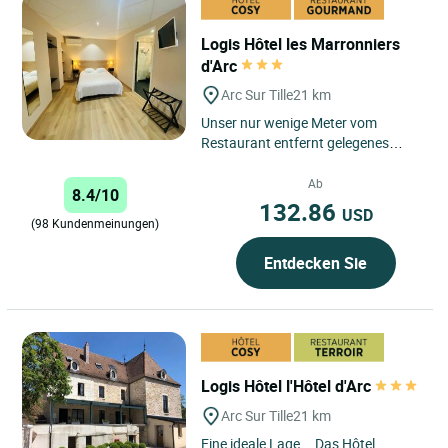
Logis Hôtel les Marronniers
d'Arc
Arc Sur Tille
21 km
Unser nur wenige Meter vom
Restaurant entfernt gelegenes
Hotel empfängt Sie mit
personalisierten Zimmern mit
Ab
8.4/10
jeglichem Komfort ...
132.86
USD
(98 Kundenmeinungen)
Entdecken Sie
Logis Hôtel l'Hôtel d'Arc
Arc Sur Tille
21 km
Eine ideale Lage... Das Hôtel