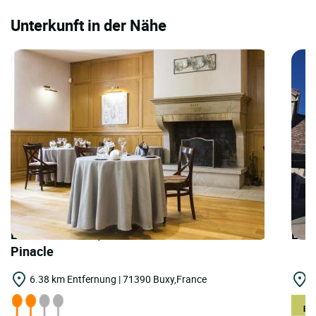
Unterkunft in der Nähe
LOGIS HOTELS | Teritoria Restaurant le
LOG
Pinacle
6.38 km Entfernung | 71390 Buxy,France
1