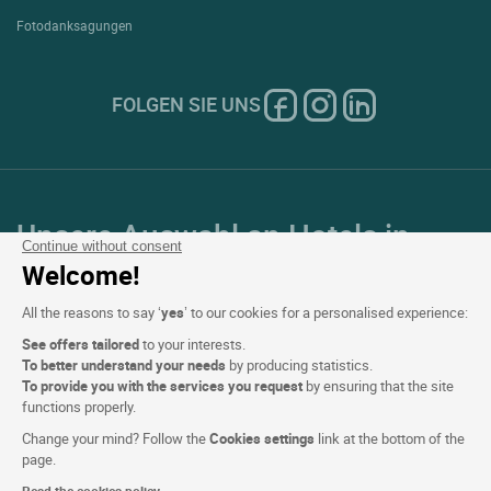
Fotodanksagungen
FOLGEN SIE UNS
Unsere Auswahl an Hotels in
Continue without consent
Frankreich und Europa
Welcome!
All the reasons to say ‘
yes
’ to our cookies for a personalised experience:
Top Länder
See offers tailored
to your interests.
To better understand your needs
by producing statistics.
Top Regionen
To provide you with the services you request
by ensuring that the site
functions properly.
Top Städte
Change your mind? Follow the
Cookies settings
link at the bottom of the
page.
Top Hotels