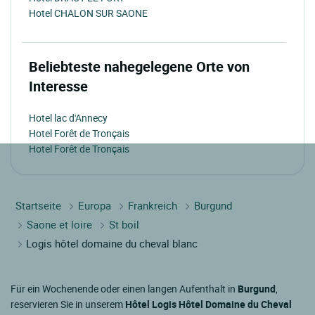
Hotel CHALON SUR SAONE
Beliebteste nahegelegene Orte von
Interesse
Hotel lac d'Annecy
Hotel Forêt de Tronçais
Hotel Forêt de Tronçais
Startseite
Europa
Frankreich
Burgund
Saone et loire
St boil
Logis hôtel domaine du cheval blanc
Für ein Wochenende oder einen langen Aufenthalt in
Burgund
,
reservieren Sie in unserem
Hôtel Logis Hôtel Domaine du Cheval