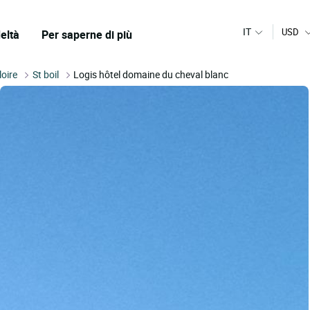
IT
USD
eltà
Per saperne di più
loire
St boil
Logis hôtel domaine du cheval blanc