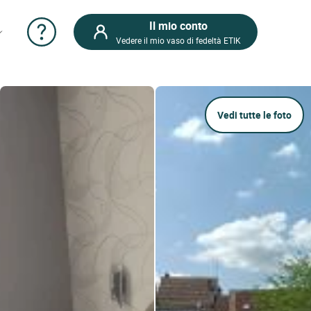
Il mio conto
Vedere il mio vaso di fedeltà ETIK
Vedi tutte le foto