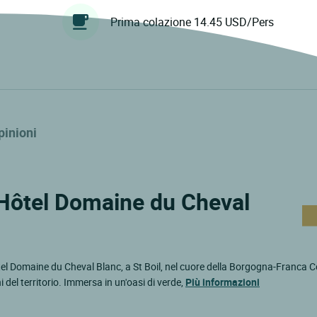
Prima colazione 14.45 USD/Pers
pinioni
s Hôtel Domaine du Cheval
 Hôtel Domaine du Cheval Blanc, a St Boil, nel cuore della Borgogna-Franca 
 del territorio. Immersa in un'oasi di verde,
Più informazioni