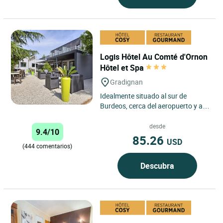
Logis Hôtel Au Comté d'Ornon
Hôtel et Spa
Gradignan
Idealmente situado al sur de
Burdeos, cerca del aeropuerto y a
15 minutos del centro de la ciudad,
LE COMTE D'ORNON HÔTEL...
desde
9.4/10
85.26
USD
(444 comentarios)
Descubra