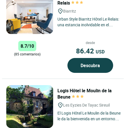
Relais
Biarritz
Urban Style Biarritz Hôtel Le Relais:
una estancia inolvidable en el
corazón de la Costa Vasca El Urban
Style Biarritz...
desde
8.7/10
86.42
USD
(85 comentarios)
Descubra
Logis Hôtel le Moulin de la
Beune
Les Eyzies De Tayac Sireuil
El Logis Hôtel Le Moulin de la Beune
le da la bienvenida en un entorno
natural privilegiado en el corazón