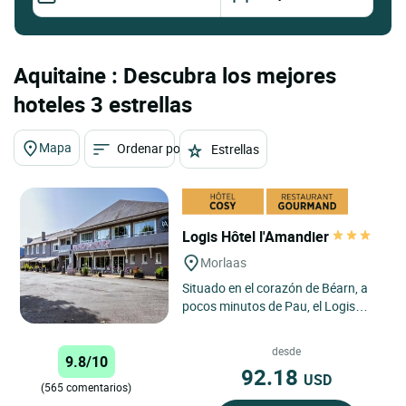
Aquitaine : Descubra los mejores
hoteles 3 estrellas
Mapa
Ordenar por
Estrellas
Logis Hôtel l'Amandier
Morlaas
Situado en el corazón de Béarn, a
pocos minutos de Pau, el Logis
Hôtel l'Amandier de Morlaàs ofrece
una experiencia tranquila...
desde
9.8/10
92.18
USD
(565 comentarios)