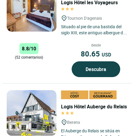
Logis Hôtel les Voyageurs
Tournon D'agenais
Situado al pie de una bastida del
siglo XIII, este antiguo albergue de
diligencias lo acoge para hacerle
degustar sus productos...
desde
8.8/10
80.65
USD
(52 comentarios)
Descubra
Logis Hôtel Auberge du Relais
Berenx
El Auberge du Relais se sitúa en