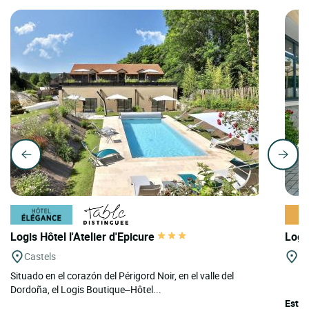
Logis Hôtel l'Atelier d'Epicure
Logi
Castels
St
Situado en el corazón del Périgord Noir, en el valle del
Dordoña, el Logis Boutique–Hôtel...
Este 