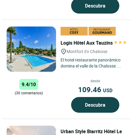
Descubra
Logis Hôtel Aux Tauzins
Montfort En Chalosse
El hotel restaurante panorámico
domina el valle de la Chalosse.
Desde hace cuatro generaciones,
los propietarios ofrecen...
desde
9.4/10
109.46
USD
(30 comentarios)
Descubra
Urban Style Biarritz Hôtel Le