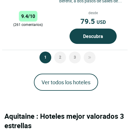
Bérenx, a dos pasos de Salies de
Béarn y Orthez, a medio camino
entre Bayona y Pau, a...
desde
9.4/10
79.5
USD
(261 comentarios)
Descubra
1
2
3
Ver todos los hoteles
Aquitaine : Hoteles mejor valorados 3
estrellas