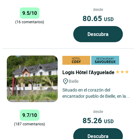
del Périgord...
desde
9.5/10
80.65
USD
(16 comentarios)
Descubra
Logis Hôtel l'Ayguelade
Bielle
Situado en el corazón del
encantador pueblo de Bielle, en la
región de los Pirineos Atlánticos, el
Hôtel-restaurant Ayguelade...
desde
9.7/10
85.26
USD
(187 comentarios)
Descubra