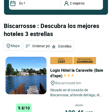
Biscarrosse : Descubra los mejores
hoteles 3 estrellas
Mapa
Ordenar por
Estrellas
Logis Hôtel la Caravelle (Baie
d'Ispe)
Biscarrosse
6 km
Situado en el corazón de
Biscarrosse, al borde del lago, el
Logis Hôtel & Restaurant La
Caravelle está a dos pasos de...
desde
9.8/10