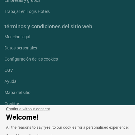
Empresas y grupos
Trabajar en Logis Hotels
términos y condiciones del sitio web
Mención legal
Datos personales
Configuración de las cookies
CGV
Ayuda
Mapa del sitio
Créditos
fotografías
Continue without consent
Welcome!
Síguenos
All the reasons to say ‘
yes
’ to our cookies for a personalised experience:
Facebook
Instagram