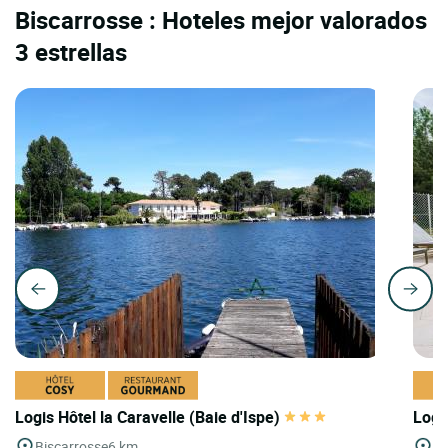
Biscarrosse : Hoteles mejor valorados
3 estrellas
Logis Hôtel la Caravelle (Baie d'Ispe)
Logi
Biscarrosse
6 km
Bi