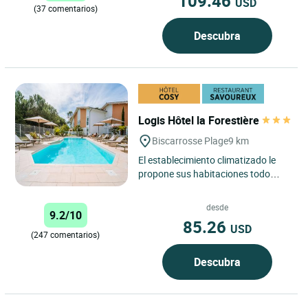
109.46
USD
(37 comentarios)
Descubra
Logis Hôtel la Forestière
Biscarrosse Plage
9 km
El establecimiento climatizado le
propone sus habitaciones todo
confort. Tres grandes ventanales
dan al jardincito que está...
desde
9.2/10
85.26
USD
(247 comentarios)
Descubra