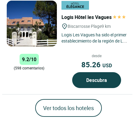
Logis Hôtel les Vagues
Biscarrosse Plage
9 km
Logis Les Vagues ha sido el primer
establecimiento de la región de Les
Landes en obtener la certificación
Ecolabel Europea...
desde
9.2/10
85.26
USD
(598 comentarios)
Descubra
Ver todos los hoteles