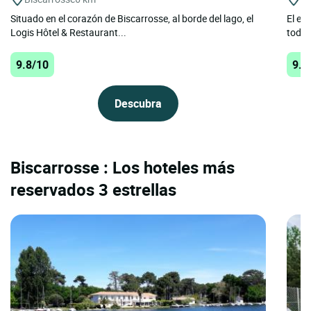
Situado en el corazón de Biscarrosse, al borde del lago, el
El es
Logis Hôtel & Restaurant...
todo 
9.8/10
9.2
Descubra
Biscarrosse : Los hoteles más
reservados 3 estrellas