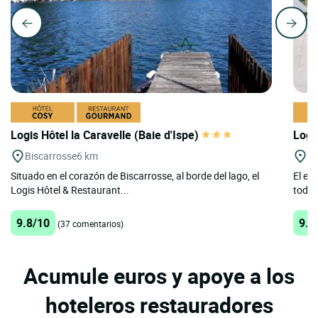
Logis Hôtel la Caravelle (Baie d'Ispe)
Logi
Biscarrosse
6 km
Bi
Situado en el corazón de Biscarrosse, al borde del lago, el
El es
Logis Hôtel & Restaurant...
todo 
9.8/10
9.2
(37 comentarios)
Acumule euros y apoye a los
hoteleros restauradores