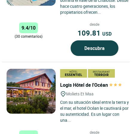
domina el valle de la Chalosse. Desde
hace cuatro generaciones, los
propietarios ofrecen...
desde
9.4/10
109.81
USD
(30 comentarios)
Descubra
Logis Hôtel de l'Océan
Moliets Et Maa
Con su situación ideal entre la tierra y
el mar, el hotel Océan le cautivará por
su autenticidad. Es un lugar con
una...
desde