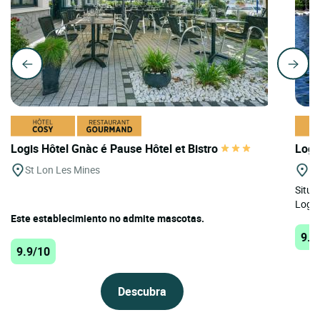
Logis Hôtel Gnàc é Pause Hôtel et Bistro
Logi
St Lon Les Mines
Bi
Situa
Logis
Este establecimiento no admite mascotas.
9.8
9.9/10
Descubra