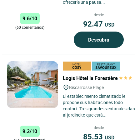
ofrecerle una pausa...
desde
9.6/10
92.47
USD
(60 comentarios)
Descubra
Logis Hôtel la Forestière
Biscarrosse Plage
El establecimiento climatizado le
propone sus habitaciones todo
confort. Tres grandes ventanales dan
al jardincito que está...
desde
9.2/10
85.53
USD