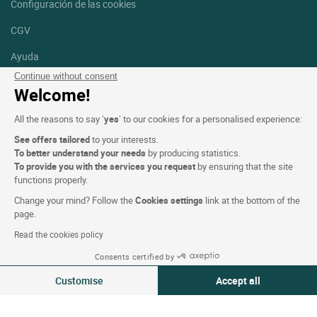
Configuración de las cookies
CGV
Ayuda
Continue without consent
Mapa del sitio
Welcome!
Créditos
All the reasons to say ‘
yes
’ to our cookies for a personalised experience:
fotografías
See offers tailored
to your interests.
Síguenos
To better understand your needs
by producing statistics.
To provide you with the services you request
by ensuring that the site
Facebook
Instagram
functions properly.
Change your mind? Follow the
Cookies settings
link at the bottom of the
Linkedin
page.
Read the cookies policy
Consents certified by
Customise
Accept all
Logis Hotels copyright © 2026 Reservados todos los derechos -
Consent Management Platform: Personalize Your Options
Axeptio consent
CGV. Powered by
SIWAY