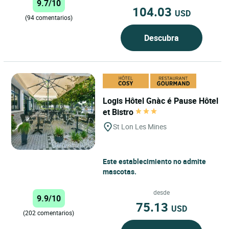
9.7/10
104.03
USD
(94 comentarios)
Descubra
Logis Hôtel Gnàc é Pause Hôtel
et Bistro
St Lon Les Mines
Este establecimiento no admite
mascotas.
desde
9.9/10
75.13
USD
(202 comentarios)