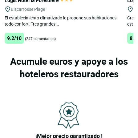
Logis Hôtel la Forestière
Logi
Biscarrosse Plage
Ho
El establecimiento climatizado le propone sus habitaciones
Cread
todo confort. Tres grandes...
estac
9.2/10
8.9
(247 comentarios)
Acumule euros y apoye a los
hoteleros restauradores
¡Mejor precio garantizado !