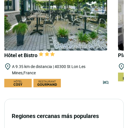
LOGIS HOTELS | Logis Hôtel Gnàc é Pause
LOGI
Hôtel et Bistro
Pla
A 9.35 km de distancia | 40300 St Lon Les
A
Mines,France
Regiones cercanas más populares