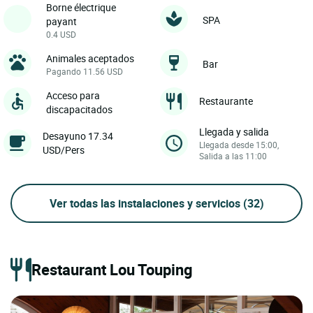
Borne électrique
SPA
payant
0.4 USD
Animales aceptados
Bar
Pagando 11.56 USD
Acceso para
Restaurante
discapacitados
Llegada y salida
Desayuno 17.34
Llegada desde 15:00,
USD/Pers
Salida a las 11:00
Ver todas las instalaciones y servicios
(32)
Restaurant Lou Touping