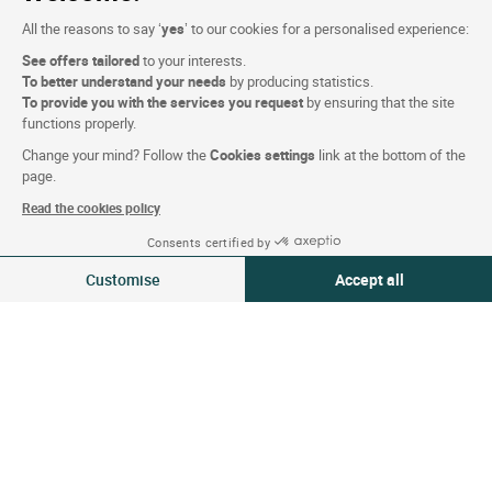
All the reasons to say ‘
yes
’ to our cookies for a personalised experience:
See offers tailored
to your interests.
Condiciones de la página web
To better understand your needs
by producing statistics.
To provide you with the services you request
by ensuring that the site
Mención legal
functions properly.
Protección de datos personales (RGPD)
Change your mind? Follow the
Cookies settings
link at the bottom of the
Configuración de las cookies
page.
CGV
Read the cookies policy
Asistencia
Consents certified by
10-11 Ago 2026
Modificar
Mapa del sitio
Customise
Accept all
2 viajeros | 1 habitación
Créditos
Consent Management Platform: Personalize Your Options
Axeptio consent
fotografías
Our platform empowers you to tailor and manage your privacy settings,
Síguenos