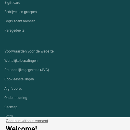
E-gift card
Bedrijven en groepen
Logis zoekt mensen
Persgedeelte
Voorwaarden voor de website
Wettelijke bepalingen
Persoonlijke gegevens (AVG)
Cookie-instellingen
Alg. Voorw.
Ondersteuning
Sitemap
Foto's
Continue without consent
Welcome!