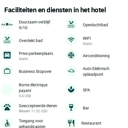
Faciliteiten en diensten in het hotel
Duurzaam verblijf:
Openluchtbad
9/10
WIFI
Overdekt bad
Gratis
Prive parkeerplaats
Airconditioning
Gratis
Auto Elektrisch
Business Stopover
oplaadpunt
Borne électrique
SPA
payant
0.4 USD
Geaccepteerde dieren
Bar
Betalen 11.52 USD
Toegang voor
Restaurant
gehandicapten