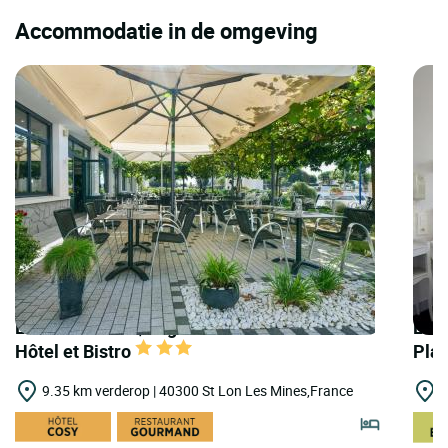
Accommodatie in de omgeving
LOGIS HOTELS | Logis Hôtel Gnàc é Pause
LOGI
Hôtel et Bistro
Pla
9.35 km verderop | 40300 St Lon Les Mines,France
9