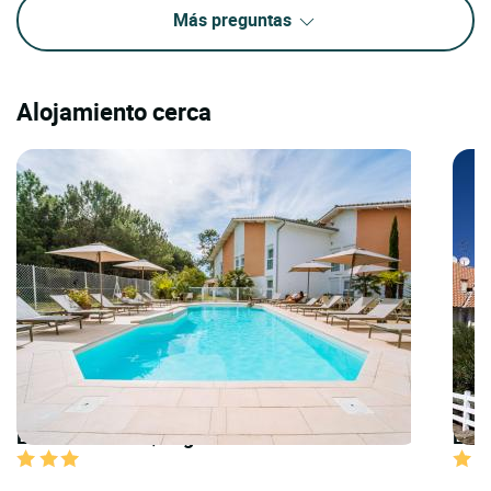
Más preguntas
Alojamiento cerca
LOGIS HOTELS | Logis Hôtel la Forestière
LOGI