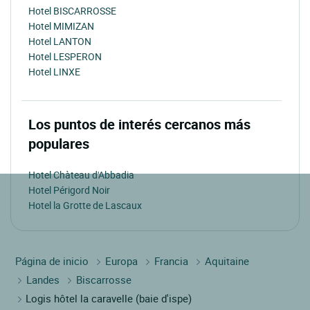
Hotel BISCARROSSE
Hotel MIMIZAN
Hotel LANTON
Hotel LESPERON
Hotel LINXE
Los puntos de interés cercanos más
populares
Hotel Chàteau d'Abbadia
Hotel Périgord Noir
Hotel la Grotte de Lascaux
Página de inicio
Europa
Francia
Aquitaine
Landes
Biscarrosse
Logis hôtel la caravelle (baie d'ispe)