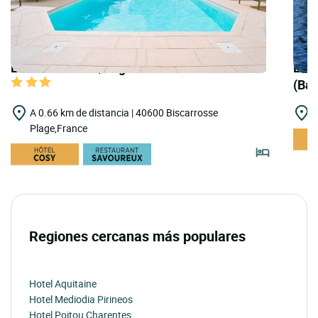
LOGIS HOTELS | Logis Hôtel la Forestière
LOGI
(Bai
A 0.66 km de distancia | 40600 Biscarrosse
A
Plage,France
Regiones cercanas más populares
Hotel Aquitaine
Hotel Mediodia Pirineos
Hotel Poitou Charentes