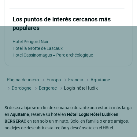
Los puntos de interés cercanos más
populares
Hotel Périgord Noir
Hotel la Grotte de Lascaux
Hotel Cassinomagus – Parc archéologique
Página de inicio
Europa
Francia
Aquitaine
Dordogne
Bergerac
Logis hôtel ludik
Si desea alojarse un fin de semana o durante una estadía más larga
en
Aquitaine
, reserve su hotel en
Hôtel Logis Hôtel Ludik en
BERGERAC
en tan solo un minuto. Solo, en familia o entre amigos,
no dejes de descubrir esta región y descánsate en el Hôtel.