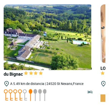
LOGIS HOTELS | Teritoria Hôtel la Chartreuse
LOGI
du Bignac
A 5.49 km de distancia | 24520 St Nexans,France
A
D