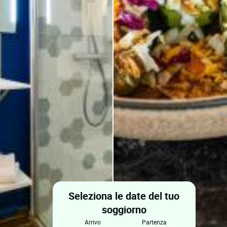
Seleziona le date del tuo
soggiorno
arrivo
partenza