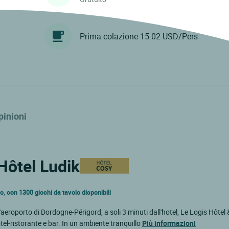
Prima colazione 15.02 USD/Pers
pinioni
 Hôtel Ludik
lo, con 1300 giochi da tavolo disponibili
l'aeroporto di Dordogne-Périgord, a soli 3 minuti dall'hotel, Le Logis Hôtel 
tel-ristorante e bar. In un ambiente tranquillo
Più informazioni