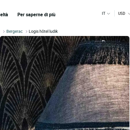
IT
USD
eltà
Per saperne di più
e
Bergerac
Logis hôtel ludik