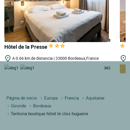
LOGIS HOTELS | Urban Style Bordeaux Centre
LOGI
Hôtel de la Presse
A 0.66 km de distancia | 33000 Bordeaux,France
A
Página de inicio
Europa
Francia
Aquitaine
Gironde
Bordeaux
Teritoria boutique hôtel le clos huguerie