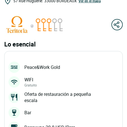
57 Rue Huguerie.
33000
BORDEAUX
Ver en el mapa
Lo esencial
Peace&Work Gold
WIFI
Gratuito
Oferta de restauración a pequeña
escala
Bar