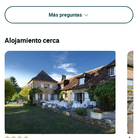
Más preguntas
Alojamiento cerca
LOGIS HOTELS | Teritoria Hôtel la Métairie
LOGI