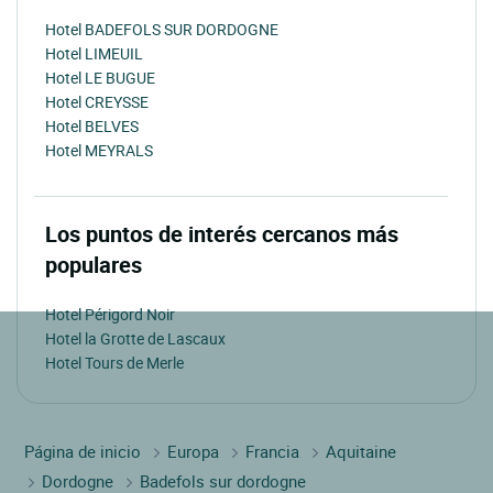
Hotel BADEFOLS SUR DORDOGNE
Hotel LIMEUIL
Hotel LE BUGUE
Hotel CREYSSE
Hotel BELVES
Hotel MEYRALS
Los puntos de interés cercanos más
populares
Hotel Périgord Noir
Hotel la Grotte de Lascaux
Hotel Tours de Merle
Página de inicio
Europa
Francia
Aquitaine
Dordogne
Badefols sur dordogne