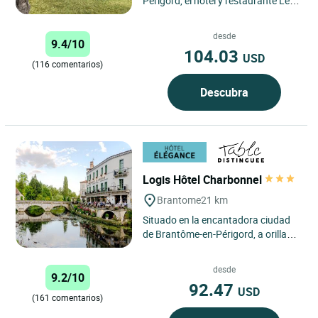
Périgord, el hotel y restaurante Le
Tropicana ofrece habitaciones
amplias y confortables...
desde
9.4/10
104.03
USD
(116 comentarios)
Descubra
Logis Hôtel Charbonnel
Brantome
21 km
Situado en la encantadora ciudad
de Brantôme-en-Périgord, a orillas
del Dronne, Le Logis, un hotel de 3
estrellas, Charbonnel...
desde
9.2/10
92.47
USD
(161 comentarios)