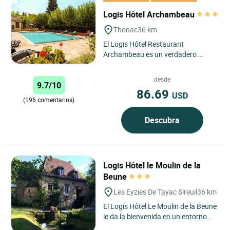
Logis Hôtel Archambeau
Thonac
36 km
El Logis Hôtel Restaurant
Archambeau es un verdadero
remanso de paz, abierto los 7 días
de la semana, de abril a octubre....
desde
9.7/10
86.69
USD
(196 comentarios)
Descubra
Logis Hôtel le Moulin de la
Beune
Les Eyzies De Tayac Sireuil
36 km
El Logis Hôtel Le Moulin de la Beune
le da la bienvenida en un entorno
natural privilegiado en el corazón