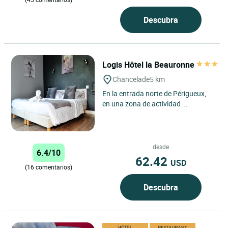
Descubra
Logis Hôtel la Beauronne
Chancelade
5 km
En la entrada norte de Périgueux,
en una zona de actividad
económica, cerca del campo de golf
de Périgueux y del centro...
desde
6.4/10
62.42
USD
(16 comentarios)
Descubra