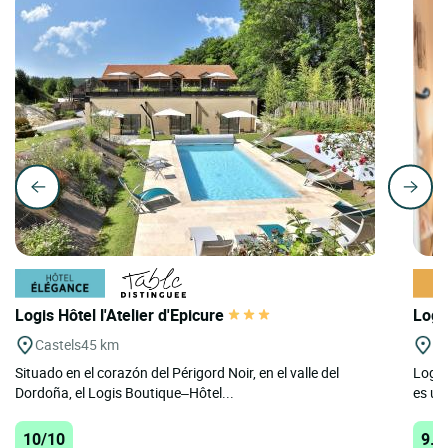
Logis Hôtel l'Atelier d'Epicure
Logi
Castels
45 km
Ba
Situado en el corazón del Périgord Noir, en el valle del
Logis
Dordoña, el Logis Boutique–Hôtel...
es un
10/10
9.7