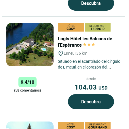
Descubra
Logis Hôtel les Balcons de
l'Espérance
Limeuil
36 km
Situado en el acantilado del cíngulo
de Limeuil, en el corazón del
Périgord Noir con una vista
panorámica de uno de los...
desde
9.4/10
104.03
USD
(58 comentarios)
Descubra