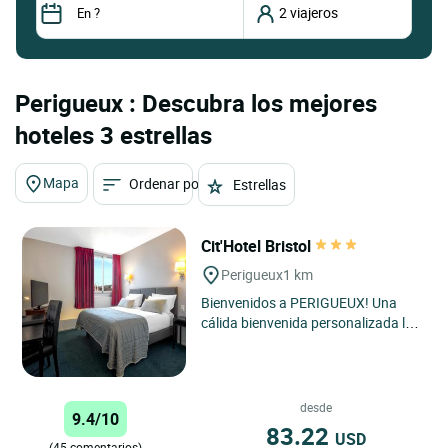
Perigueux : Descubra los mejores
hoteles 3 estrellas
Mapa
Ordenar por
Estrellas
Cit'Hotel Bristol
Perigueux
1 km
Bienvenidos a PERIGUEUX! Una
cálida bienvenida personalizada lo
espera en el hotel Bristol. Un hotel
de lujo que ofrece...
desde
9.4/10
83.22
USD
(45 comentarios)