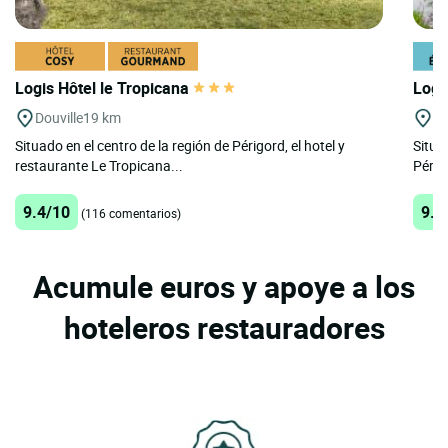
Logis Hôtel le Tropicana
Logi
Douville
19 km
B
Situado en el centro de la región de Périgord, el hotel y
Situa
restaurante Le Tropicana...
Périgo
9.4/10
9.2
(116 comentarios)
Acumule euros y apoye a los
hoteleros restauradores