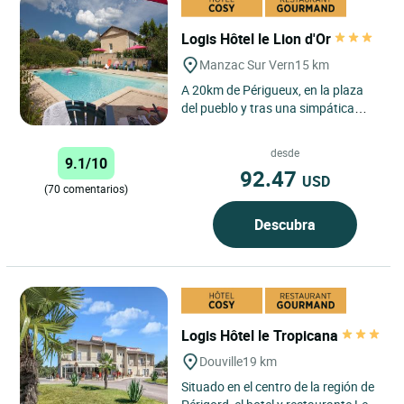
Logis Hôtel le Lion d'Or
Manzac Sur Vern
15 km
A 20km de Périgueux, en la plaza
del pueblo y tras una simpática
fachada, descubra el ambiente
luminoso y la terraza con...
desde
9.1/10
92.47
USD
(70 comentarios)
Descubra
Logis Hôtel le Tropicana
Douville
19 km
Situado en el centro de la región de