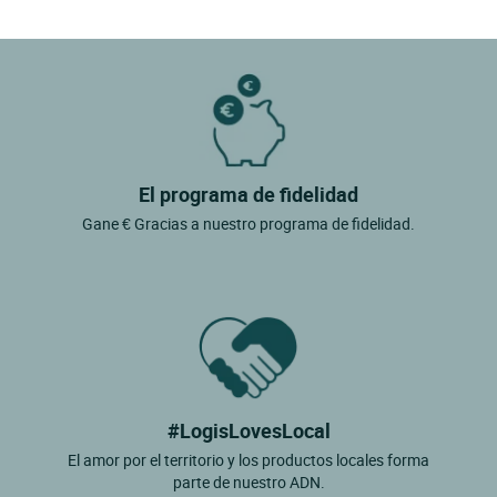
El programa de fidelidad
Gane € Gracias a nuestro programa de fidelidad.
#LogisLovesLocal
El amor por el territorio y los productos locales forma
parte de nuestro ADN.