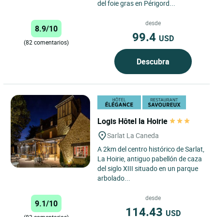
del foie gras en Périgord...
desde
8.9/10
99.4
USD
(82 comentarios)
Descubra
Logis Hôtel la Hoirie
Sarlat La Caneda
A 2km del centro histórico de Sarlat,
La Hoirie, antiguo pabellón de caza
del siglo XIII situado en un parque
arbolado...
desde
9.1/10
114.43
USD