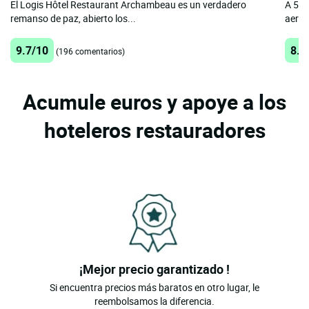
El Logis Hôtel Restaurant Archambeau es un verdadero
A 5 m
remanso de paz, abierto los...
aerop
9.7/10
8.5
(196 comentarios)
Acumule euros y apoye a los
hoteleros restauradores
¡Mejor precio garantizado !
Si encuentra precios más baratos en otro lugar, le
reembolsamos la diferencia.