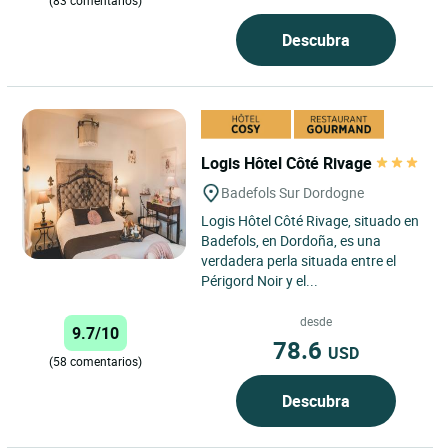
(83 comentarios)
Descubra
Logis Hôtel Côté Rivage
Badefols Sur Dordogne
Logis Hôtel Côté Rivage, situado en
Badefols, en Dordoña, es una
verdadera perla situada entre el
Périgord Noir y el...
desde
9.7/10
78.6
USD
(58 comentarios)
Descubra