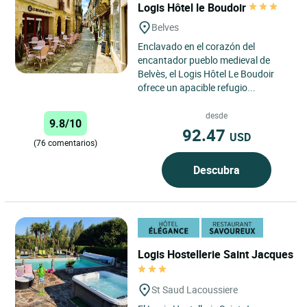
Logis Hôtel le Boudoir
Belves
Enclavado en el corazón del
encantador pueblo medieval de
Belvès, el Logis Hôtel Le Boudoir
ofrece un apacible refugio...
desde
9.8/10
92.47
USD
(76 comentarios)
Descubra
Logis Hostellerie Saint Jacques
St Saud Lacoussiere