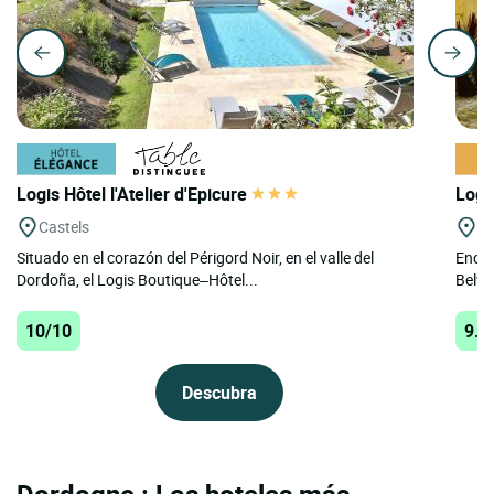
Logis Hôtel l'Atelier d'Epicure
Logi
Castels
Be
Situado en el corazón del Périgord Noir, en el valle del
Encla
Dordoña, el Logis Boutique–Hôtel...
Belvès
10/10
9.8
Descubra