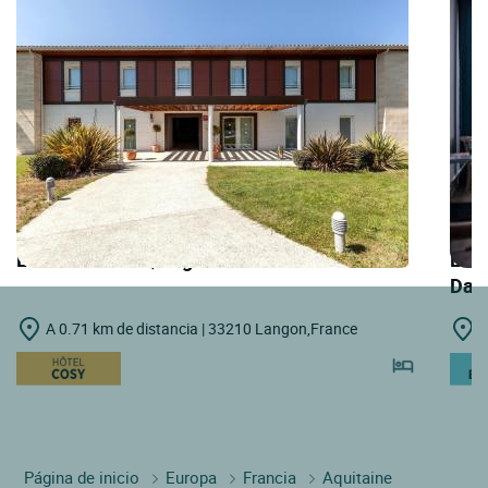
LOGIS HOTELS | Logis Hôtel Alienor
LOGI
Dar
A 0.71 km de distancia | 33210 Langon,France
A
Página de inicio
Europa
Francia
Aquitaine