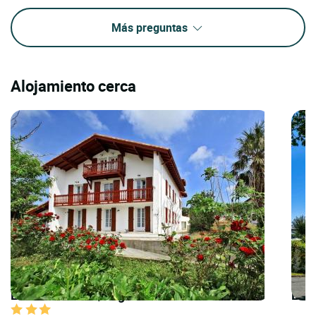
Más preguntas
Alojamiento cerca
LOGIS HOTELS | Logis Hôtel Maison Bonnet
LOG