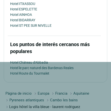
Hotel ITXASSOU
Hotel ESPELETTE
Hotel AINHOA
Hotel BIDARRAY
Hotel ST PEE SUR NIVELLE
Los puntos de interés cercanos más
populares
Hotel Chàteau d'Abbadia
Hotel le parc naturel des Bardenas Reales
Hotel Route du Tourmalet
Página de inicio
Europa
Francia
Aquitaine
Pyrenees atlantiques
Cambo les bains
Logis hôtel la villa bleue - laurent rodriguez