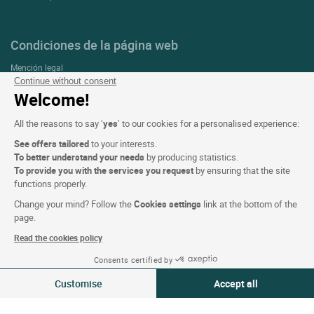
Condiciones de la página web
Mención legal
Continue without consent
Protección de datos personales (RGPD)
Welcome!
Configuración de las cookies
All the reasons to say ‘
yes
’ to our cookies for a personalised experience:
CGV
See offers tailored
to your interests.
Asistencia
To better understand your needs
by producing statistics.
To provide you with the services you request
by ensuring that the site
Mapa del sitio
functions properly.
Créditos
Change your mind? Follow the
Cookies settings
link at the bottom of the
fotografías
page.
Read the cookies policy
Síguenos
Consents certified by
Ver disponibilidad
Customise
Accept all
Consent Management Platform: Personalize Your Options
Axeptio consent