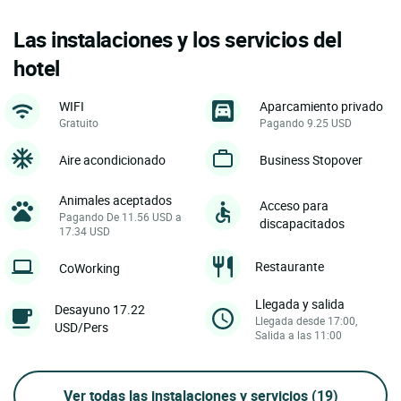
Las instalaciones y los servicios del
hotel
WIFI
Aparcamiento privado
Gratuito
Pagando 9.25 USD
Aire acondicionado
Business Stopover
Animales aceptados
Acceso para
Pagando De 11.56 USD a
discapacitados
17.34 USD
Restaurante
CoWorking
Llegada y salida
Desayuno 17.22
Llegada desde 17:00,
USD/Pers
Salida a las 11:00
Ver todas las instalaciones y servicios
(19)