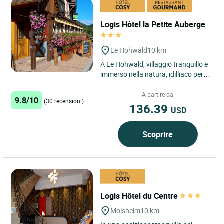
Logis Hôtel la Petite Auberge
Le Hohwald
10 km
A Le Hohwald, villaggio tranquillo e
immerso nella natura, idilliaco per le
vostre passeggiate, a piedi o in
bicicletta (si...
A partire da
9.8/10
(30 recensioni)
136.39
USD
Scoprire
Logis Hôtel du Centre
Molsheim
10 km