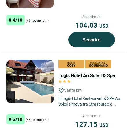
Odile e sulla...
A partire da
8.4/10
(45 recensioni)
104.03
USD
Scoprire
Logis Hôtel Au Soleil & Spa
Valff
8 km
Il Logis Hôtel Restaurant & SPA Au
Soleil si trova tra Strasburgo e
Colmar, a metà strada tra la
Foresta Nera e le montagne...
A partire da
9.3/10
(44 recensioni)
127.15
USD