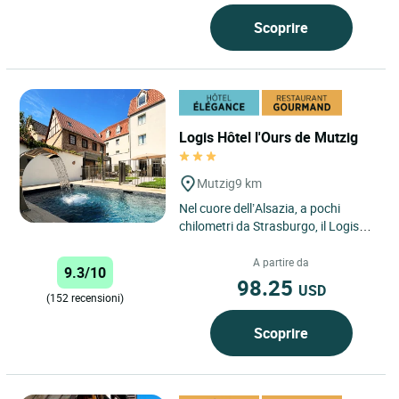
Scoprire
Logis Hôtel l'Ours de Mutzig
Mutzig
9 km
Nel cuore dell’Alsazia, a pochi
chilometri da Strasburgo, il Logis
Hôtel l’Ours de Mutzig vi accoglie in
un’atmosfera...
A partire da
9.3/10
98.25
USD
(152 recensioni)
Scoprire