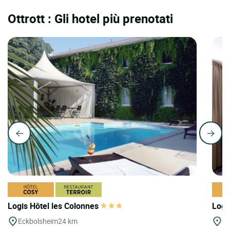
Ottrott : Gli hotel più prenotati
Logis Hôtel les Colonnes
Logi
Eckbolsheim
24 km
St