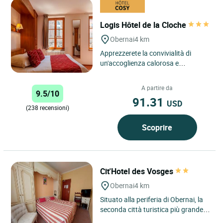
Logis Hôtel de la Cloche
Obernai
4 km
Apprezzerete la convivialità di
un'accoglienza calorosa e
premurosa. Ammirate i dipinti
originali di Spindler, la bellezza...
A partire da
9.5/10
91.31
USD
(238 recensioni)
Scoprire
Cit'Hotel des Vosges
Obernai
4 km
Situato alla periferia di Obernai, la
seconda città turistica più grande
dell'Alsazia, ai piedi del Mont St-