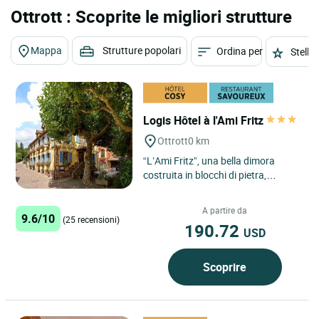
Ottrott : Scoprite le migliori strutture
Mappa
Strutture popolari
Ordina per
Stelle
Logis Hôtel à l'Ami Fritz
Ottrott
0 km
“L’Ami Fritz”, una bella dimora
costruita in blocchi di pietra,
risalente al XVIII secolo, è situato ai
piedi del...
A partire da
9.6/10
(25 recensioni)
190.72
USD
Scoprire