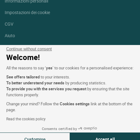
Informazioni personali
Impostazioni dei cookie
CGV
Aiuto
Mappa del sito
Continue without consent
Welcome!
Crediti fotografici
All the reasons to say ‘
yes
’ to our cookies for a personalised experience:
Seguici
See offers tailored
to your interests.
Facebook
Instagram
To better understand your needs
by producing statistics.
To provide you with the services you request
by ensuring that the site
functions properly.
Linkedin
Change your mind? Follow the
Cookies settings
link at the bottom of the
page.
Read the cookies policy
Consents certified by
Logis Hotels copyright © 2026 Tutti i diritti riservati - CGV. Powered
Customise
Accept all
by
SIWAY