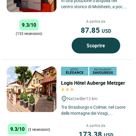
In una posizione tranquilla nel
centro storico di Molsheim, a pochi
passi da negozi e ristoranti, sulla
strada dei vini d'Alsazia,...
A partire da
9.3/10
87.85
USD
(153 recensioni)
Scoprire
Logis Hôtel Auberge Metzger
Natzwiller
13 km
Tra Strasburgo e Colmar, nel cuore
delle montagne dei Vosgi,
concedetevi un'incantevole sosta
all'Hôtel Auberge Metzger,...
A partire da
9.3/10
(3 recensioni)
173.38
USD