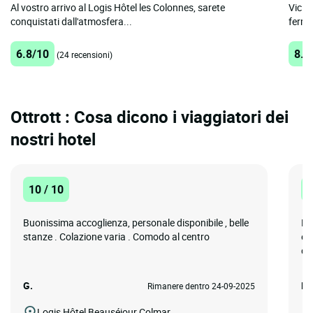
Al vostro arrivo al Logis Hôtel les Colonnes, sarete
Vicin
conquistati dall'atmosfera...
ferrov
6.8/10
8.8
(24 recensioni)
Ottrott : Cosa dicono i viaggiatori dei
nostri hotel
10 / 10
1
Buonissima accoglienza, personale disponibile , belle
La
stanze . Colazione varia . Comodo al centro
er
ch
G.
EL
Rimanere dentro 24-09-2025
Logis Hôtel Beauséjour Colmar