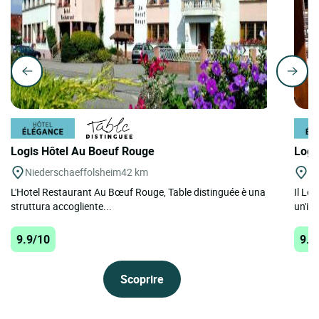
Logis Hôtel Au Boeuf Rouge
Logi
Niederschaeffolsheim
42 km
La
L'Hotel Restaurant Au Bœuf Rouge, Table distinguée è una
Il Lo
struttura accogliente...
un'in
9.9/10
9.9
Scoprire