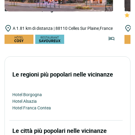
LOGIS HOTELS | Logis Hôtel des Lacs
LOGI
A 1.81 km di distanza | 88110 Celles Sur Plaine,France
A
Le regioni più popolari nelle vicinanze
Hotel Borgogna
Hotel Alsazia
Hotel Franca Contea
Le città più popolari nelle vicinanze