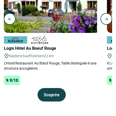
Logis Hôtel Au Boeuf Rouge
Logi
Niederschaeffolsheim
22 km
La
L'Hotel Restaurant Au Bœuf Rouge, Table distinguée è una
Il Lo
struttura accogliente...
un'in
9.9/10
9.9
Scoprire