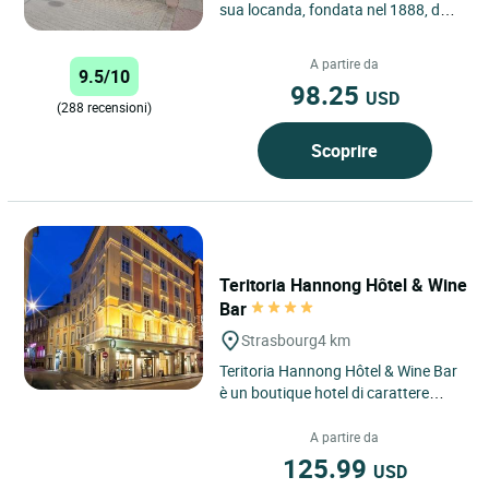
sua locanda, fondata nel 1888, da 5
generazioni. In posizione ideale a 5
km da Strasburgo,...
A partire da
9.5/10
98.25
USD
(288 recensioni)
Scoprire
Teritoria Hannong Hôtel & Wine
Bar
Strasbourg
4 km
Teritoria Hannong Hôtel & Wine Bar
è un boutique hotel di carattere
situato nel cuore di Strasbourg,
nella regione Grand...
A partire da
125.99
USD