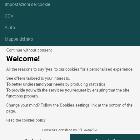
Impostazioni dei cookie
CGV
Aiuto
Mappa del sito
Crediti fotografici
Continue without consent
Welcome!
Seguici
All the reasons to say ‘
yes
’ to our cookies for a personalised experience:
Facebook
Instagram
See offers tailored
to your interests.
To better understand your needs
by producing statistics.
Linkedin
To provide you with the services you request
by ensuring that the site
functions properly.
Change your mind? Follow the
Cookies settings
link at the bottom of the
page.
Read the cookies policy
Logis Hotels copyright © 2026 Tutti i diritti riservati - CGV. Powered
Consents certified by
by
SIWAY