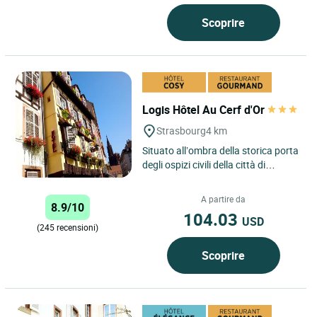
Scoprire
Logis Hôtel Au Cerf d'Or
Strasbourg
4 km
Situato all’ombra della storica porta
degli ospizi civili della città di
Strasburgo, il Cerf d’Or vi accoglie in
un...
A partire da
8.9/10
104.03
USD
(245 recensioni)
Scoprire