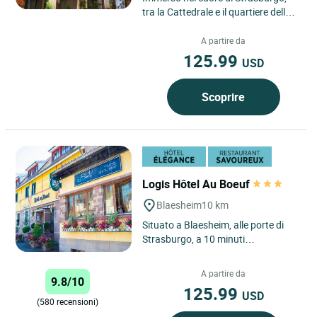
tra la Cattedrale e il quartiere della
Petite France, l’Hôtel Beaucour
incarna l’indirizzo...
A partire da
125.99
USD
Scoprire
Logis Hôtel Au Boeuf
Blaesheim
10 km
Situato a Blaesheim, alle porte di
Strasburgo, a 10 minuti
dall'aeroporto di Strasburgo
Entzheim e a 15 minuti da
A partire da
9.8/10
Obernai,...
125.99
USD
(580 recensioni)