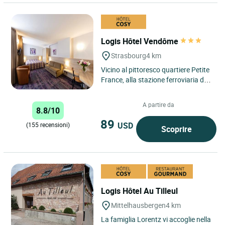
Logis Hôtel Vendôme
Strasbourg
4 km
Vicino al pittoresco quartiere Petite
France, alla stazione ferroviaria di
Strasburgo e a meno di 10 minuti di
tram dal Palais...
A partire da
8.8/10
89
USD
(155 recensioni)
Scoprire
Logis Hôtel Au Tilleul
Mittelhausbergen
4 km
La famiglia Lorentz vi accoglie nella