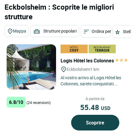
Eckbolsheim : Scoprite le migliori
strutture
Mappa
Strutture popolari
Ordina per
Stelle
Logis Hôtel les Colonnes
Eckbolsheim
1 km
Al vostro arrivo al Logis Hôtel les
Colonnes, sarete conquistati
dall'atmosfera accogliente di
questo hotel a 3 stelle situato...
A partire da
6.8/10
(24 recensioni)
55.48
USD
Scoprire