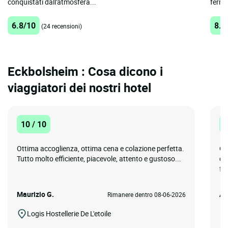
conquistati dall'atmosfera...
ferrov
6.8/10
8.8
(24 recensioni)
Eckbolsheim : Cosa dicono i
viaggiatori dei nostri hotel
10 / 10
1
Ottima accoglienza, ottima cena e colazione perfetta.
Ot
Tutto molto efficiente, piacevole, attento e gustoso...
co
fa
Maurizio G.
Ar
Rimanere dentro 08-06-2026
Logis Hostellerie De L'etoile