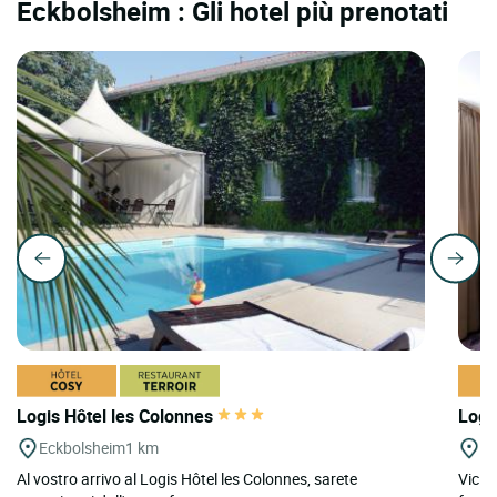
Eckbolsheim : Gli hotel più prenotati
Logis Hôtel les Colonnes
Logi
Eckbolsheim
1 km
St
Al vostro arrivo al Logis Hôtel les Colonnes, sarete
Vicin