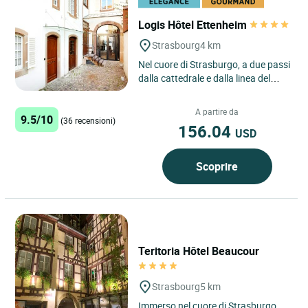
Logis Hôtel Ettenheim
Strasbourg
4 km
Nel cuore di Strasburgo, a due passi
dalla cattedrale e dalla linea del
tram, l’Hotel Ettenheim vi accoglie
in un edificio...
A partire da
9.5/10
(36 recensioni)
156.04
USD
Scoprire
Teritoria Hôtel Beaucour
Strasbourg
5 km
Immerso nel cuore di Strasburgo,