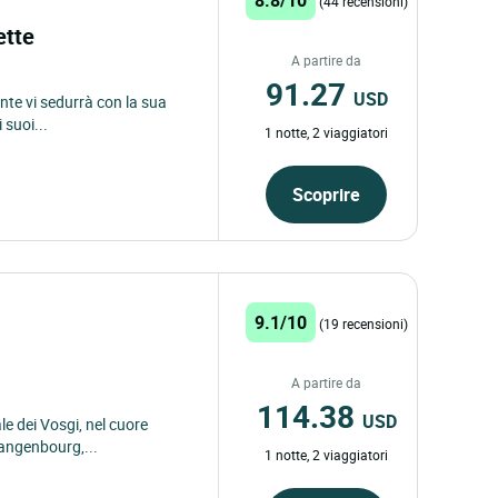
(44 recensioni)
ette
A partire da
91.27
USD
ante vi sedurrà con la sua
 suoi...
1 notte, 2 viaggiatori
Scoprire
9.1/10
(19 recensioni)
A partire da
114.38
USD
le dei Vosgi, nel cuore
Wangenbourg,...
1 notte, 2 viaggiatori