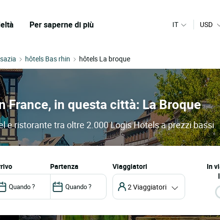
eltà
Per saperne di più
IT
USD
lsazia
hôtels Bas rhin
hôtels La broque
in France, in questa città: La Broque
l e ristorante tra oltre 2.000 Logis Hotels a prezzi bassi
arrivo
partenza
Viaggiatori
In v
2 Viaggiatori