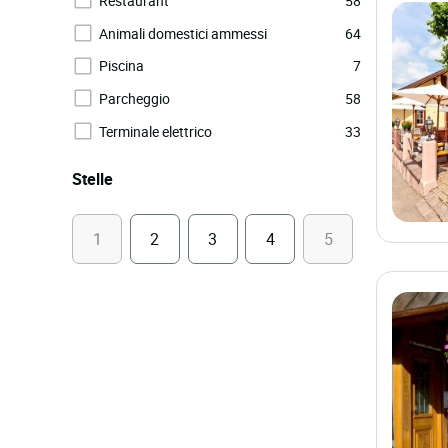
Restaurant
58
Animali domestici ammessi
64
Piscina
7
Parcheggio
58
Terminale elettrico
33
Stelle
1
2
3
4
5