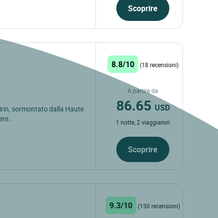
Scoprire
8.8/10
(18 recensioni)
A partire da
86.65
USD
uirin, sormontato dalla Haute
ere...
1 notte, 2 viaggiatori
Scoprire
9.3/10
(150 recensioni)