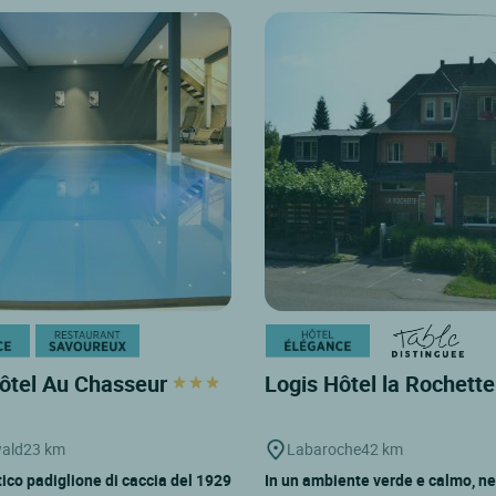
ôtel Au Chasseur
Logis Hôtel la Rochett
ald
23 km
Labaroche
42 km
ico padiglione di caccia del 1929
In un ambiente verde e calmo, ne