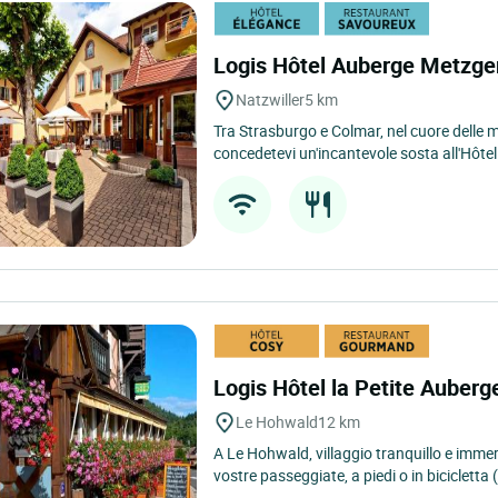
Logis Hôtel Auberge Metzg
Natzwiller
5 km
Tra Strasburgo e Colmar, nel cuore delle 
concedetevi un'incantevole sosta all'Hôte
Logis Hôtel la Petite Auber
Le Hohwald
12 km
A Le Hohwald, villaggio tranquillo e immers
vostre passeggiate, a piedi o in bicicletta (s