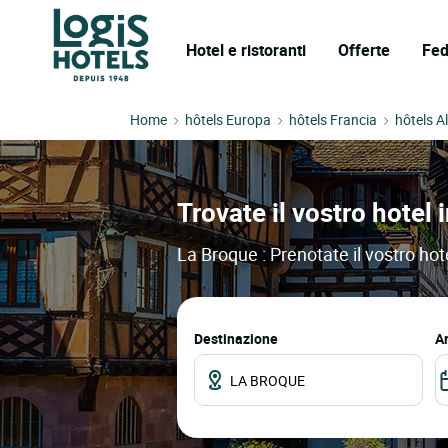
Hotel e ristoranti
Offerte
Fed
Home
hôtels Europa
hôtels Francia
hôtels A
Trovate il vostro hotel 
La Broque : Prenotate il vostro hote
Destinazione