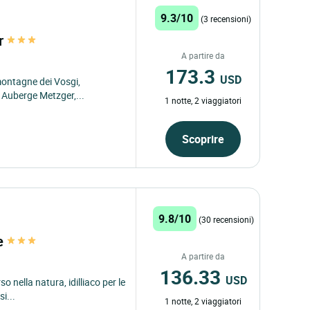
9.3/10
(3 recensioni)
er
A partire da
173.3
USD
montagne dei Vosgi,
l Auberge Metzger,...
1 notte, 2 viaggiatori
Scoprire
9.8/10
(30 recensioni)
ge
A partire da
136.33
USD
o nella natura, idilliaco per le
i...
1 notte, 2 viaggiatori