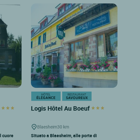
e
Logis Hôtel Au Boeuf
Blaesheim
30 km
l cuore
Situato a Blaesheim, alle porte di