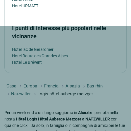
Hotel URMATT
I punti di interesse più popolari nelle
vicinanze
Hotel lac de Gérardmer
Hotel Route des Grandes Alpes
Hotel Le Brévent
Casa
Europa
Francia
Alsazia
Bas rhin
Natzwiller
Logis hôtel auberge metzger
Per un week end o un lungo soggiorno in
Alsazia
, prenota nella
nosta
Hôtel Logis Hôtel Auberge Metzger a NATZWILLER
con
qualche click . Da solo, in famiglia o in compagnia di amici per le tue