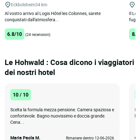
Eckbolsheim
34 km
Co
Al vostro arrivo al Logis Hôtel les Colonnes, sarete
Il Log
conquistati dall'atmosfera...
fuga n
6.8/10
8/1
(24 recensioni)
Le Hohwald : Cosa dicono i viaggiatori
dei nostri hotel
10 / 10
1
Scelta la formula mezza pensione. Camera spaziosa e
Be
confortevole. Bagno nuovissimo e doccia grande.
be
Cena...
Maria Paola M.
Cr
Rimanere dentro 12-06-2026