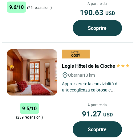
piedi del...
A partire da
9.6/10
(25 recensioni)
190.63
USD
Scoprire
Logis Hôtel de la Cloche
Obernai
13 km
Apprezzerete la convivialità di
un'accoglienza calorosa e
premurosa. Ammirate i dipinti
originali di Spindler, la bellezza...
A partire da
9.5/10
91.27
USD
(239 recensioni)
Scoprire