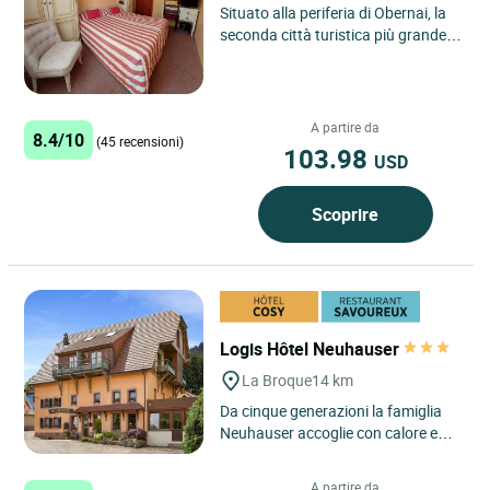
Situato alla periferia di Obernai, la
seconda città turistica più grande
dell'Alsazia, ai piedi del Mont St-
Odile e sulla...
A partire da
8.4/10
(45 recensioni)
103.98
USD
Scoprire
Logis Hôtel Neuhauser
La Broque
14 km
Da cinque generazioni la famiglia
Neuhauser accoglie con calore e
premura viaggiatori e vacanzieri in
cerca di pace e natura....
A partire da