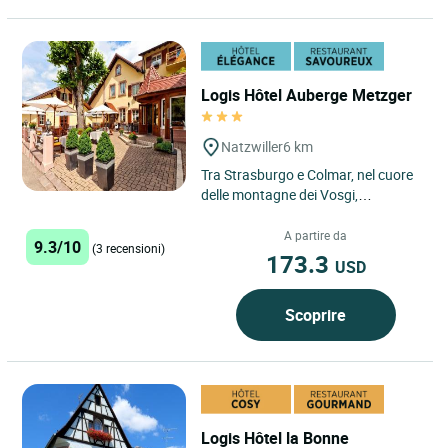
Logis Hôtel Auberge Metzger
Natzwiller
6 km
Tra Strasburgo e Colmar, nel cuore
delle montagne dei Vosgi,
concedetevi un'incantevole sosta
all'Hôtel Auberge Metzger,...
A partire da
9.3/10
(3 recensioni)
173.3
USD
Scoprire
Logis Hôtel la Bonne