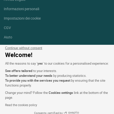
Informazioni personali
Impostazioni dei cookie
CGV
Aiuto
Mappa del sito
Continue without consent
Welcome!
Crediti fotografici
All the reasons to say ‘
yes
’ to our cookies for a personalised experience:
Seguici
See offers tailored
to your interests.
Facebook
Instagram
To better understand your needs
by producing statistics.
To provide you with the services you request
by ensuring that the site
functions properly.
Linkedin
Change your mind? Follow the
Cookies settings
link at the bottom of the
page.
Read the cookies policy
Consents certified by