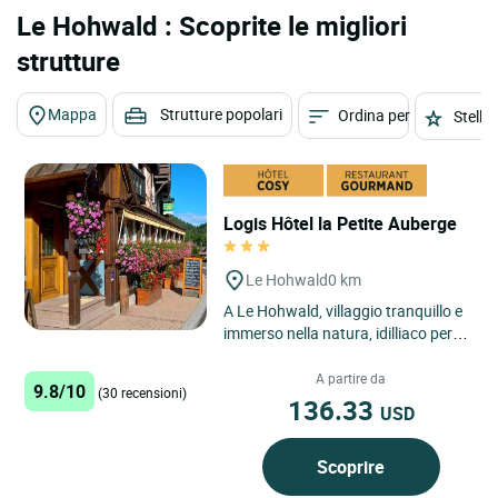
Le Hohwald : Scoprite le migliori
strutture
Mappa
Strutture popolari
Ordina per
Stelle
Logis Hôtel la Petite Auberge
Le Hohwald
0 km
A Le Hohwald, villaggio tranquillo e
immerso nella natura, idilliaco per le
vostre passeggiate, a piedi o in
bicicletta (si...
A partire da
9.8/10
(30 recensioni)
136.33
USD
Scoprire