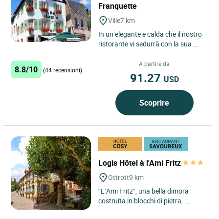
Franquette
Ville
7 km
In un elegante e calda che il nostro
ristorante vi sedurrà con la sua
cucina tradizionale e raffinata, così
come i suoi...
A partire da
8.8/10
(44 recensioni)
91.27
USD
Scoprire
Logis Hôtel à l'Ami Fritz
Ottrott
9 km
“L’Ami Fritz”, una bella dimora
costruita in blocchi di pietra,
risalente al XVIII secolo, è situato ai