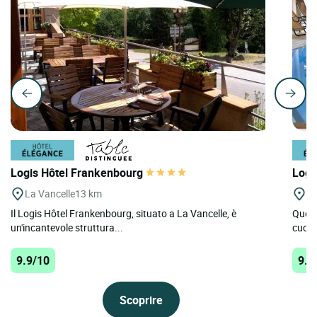
Logis Hôtel Frankenbourg
Logi
La Vancelle
13 km
Bi
Il Logis Hôtel Frankenbourg, situato a La Vancelle, è
Quest
un'incantevole struttura...
cuore 
9.9/10
9.8
Scoprire