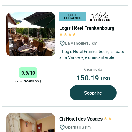
Logis Hôtel Frankenbourg
La Vancelle
13 km
Il Logis Hôtel Frankenbourg, situato
a La Vancelle, è un'incantevole
struttura a conduzione familiare
incastonata a 450...
A partire da
9.9/10
150.19
USD
(258 recensioni)
Scoprire
Cit'Hotel des Vosges
Obernai
13 km