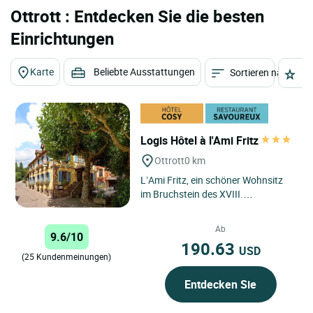
Ottrott : Entdecken Sie die besten
Einrichtungen
Karte
Beliebte Ausstattungen
Sortieren nach
St
Logis Hôtel à l'Ami Fritz
Ottrott
0 km
L’Ami Fritz, ein schöner Wohnsitz
im Bruchstein des XVIII.
Jahrhunderts. Wir finden uns am
Fuße des „ Mont Sainte Odile“...
Ab
9.6/10
190.63
USD
(25 Kundenmeinungen)
Entdecken Sie