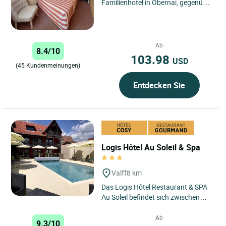
Familienhotel in Obernai, gegenüber
dem Bahnhof und 5 Minuten zu Fuß
vom Stadtzentrum entfernt. ...
Ab
8.4/10
103.98
USD
(45 Kundenmeinungen)
Entdecken Sie
Logis Hôtel Au Soleil & Spa
Valff
8 km
Das Logis Hôtel Restaurant & SPA
Au Soleil befindet sich zwischen
Straßburg und Colmar, auf halbem
Weg zwischen dem Schwarzwald...
Ab
9.3/10