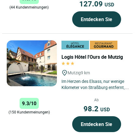
127.09
USD
(44 Kundenmeinungen)
Entdecken Sie
Logis Hôtel l'Ours de Mutzig
Mutzig
9 km
Im Herzen des Elsass, nur wenige
Kilometer von Straßburg entfernt,
heißt Sie das Logis Hôtel l’Ours de
Mutzig in einer...
Ab
9.3/10
98.2
USD
(150 Kundenmeinungen)
Entdecken Sie