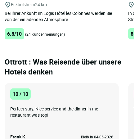
Eckbolsheim
24 km
St
Bei Ihrer Ankunft im Logis Hôtel les Colonnes werden Sie
In de
von der einladenden Atmosphäre...
Straß
6.8/10
8.8
(24 Kundenmeinungen)
Ottrott : Was Reisende über unsere
Hotels denken
10 / 10
1
Perfect stay. Nice service and the dinner in the
To
restaurant was top!
Frank K.
Ma
Bleib in 04-05-2026