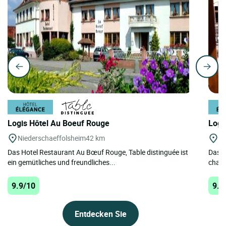
Logis Hôtel Au Boeuf Rouge
Logi
Niederschaeffolsheim
42 km
La
Das Hotel Restaurant Au Bœuf Rouge, Table distinguée ist
Das L
ein gemütliches und freundliches...
charm
9.9/10
9.9
Entdecken Sie