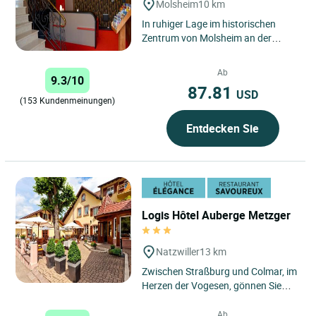
Molsheim
10 km
In ruhiger Lage im historischen
Zentrum von Molsheim an der
Elsässichen Weinstraße, in
Fußentfernung von den
Ab
9.3/10
Geschäften...
87.81
USD
(153 Kundenmeinungen)
Entdecken Sie
Logis Hôtel Auberge Metzger
Natzwiller
13 km
Zwischen Straßburg und Colmar, im
Herzen der Vogesen, gönnen Sie
sich eine charmante Auszeit im 3-
Sterne-Hotel Auberge...
Ab