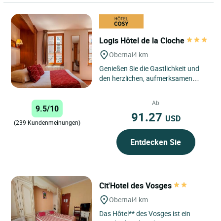
Logis Hôtel de la Cloche
Obernai
4 km
Genießen Sie die Gastlichkeit und
den herzlichen, aufmerksamen
Empfang. Bewundern Sie die
Originalgemälde von Spindler,...
Ab
9.5/10
91.27
USD
(239 Kundenmeinungen)
Entdecken Sie
Cit'Hotel des Vosges
Obernai
4 km
Das Hôtel** des Vosges ist ein