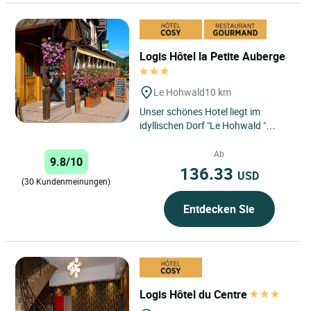
Logis Hôtel la Petite Auberge
Le Hohwald
10 km
Unser schönes Hotel liegt im
idyllischen Dorf "Le Hohwald "
Mitten in den freien Natur, ideal für
Wanderern und Radfahren....
Ab
9.8/10
136.33
USD
(30 Kundenmeinungen)
Entdecken Sie
Logis Hôtel du Centre