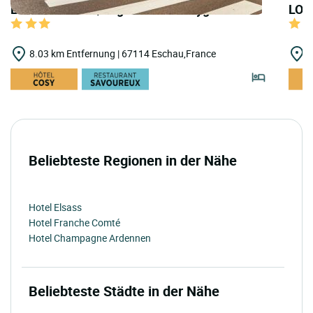
LOGIS HOTELS | Logis Hôtel Au Cygne
LOGI
8.03 km Entfernung | 67114 Eschau,France
9
Beliebteste Regionen in der Nähe
Hotel Elsass
Hotel Franche Comté
Hotel Champagne Ardennen
Beliebteste Städte in der Nähe