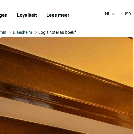
NL
USD
gen
Loyaliteit
Lees meer
rhin
Blaesheim
Logis hôtel au boeuf