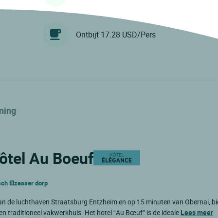
Ontbijt 17.28 USD/Pers
ning
Hôtel Au Boeuf
isch Elzasser dorp
van de luchthaven Straatsburg Entzheim en op 15 minuten van Obernai, bi
n traditioneel vakwerkhuis. Het hotel “Au Bœuf” is de ideale
Lees meer