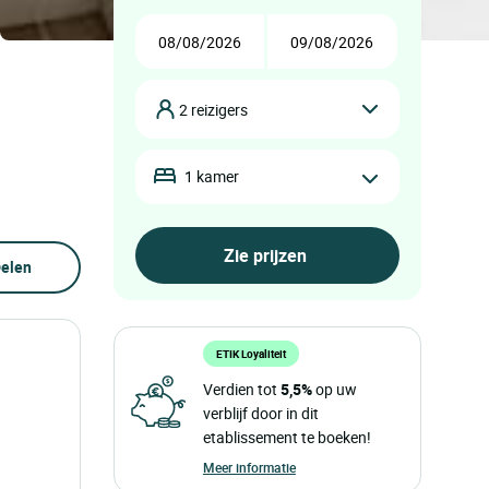
2 reizigers
1 kamer
elen
ETIK Loyaliteit
Verdien tot
5,5%
op uw
verblijf door in dit
etablissement te boeken!
Meer informatie