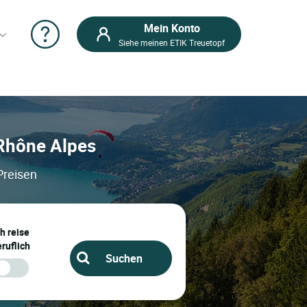
Mein Konto
Siehe meinen ETIK Treuetopf
: Rhône Alpes
Preisen
ch reise
ruflich