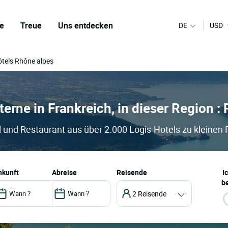
e
Treue
Uns entdecken
DE
USD
ôtels Rhône alpes
sterne in Frankreich, in dieser Region 
l und Restaurant aus über 2.000 Logis-Hotels zu kleinen 
ankunft
abreise
Reisende
I
be
2 Reisende