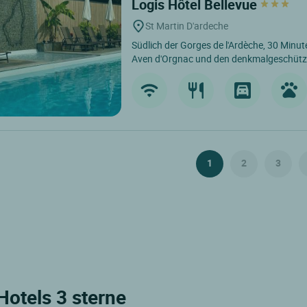
Logis Hôtel Bellevue
St Martin D'ardeche
Südlich der Gorges de l'Ardèche, 30 Minu
Aven d'Orgnac und den denkmalgeschützten
1
2
3
Hotels 3 sterne