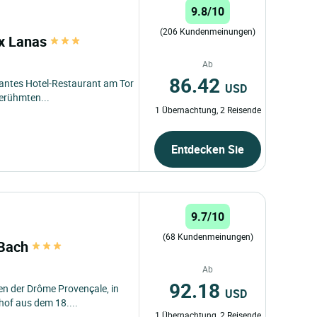
9.8/10
(206 Kundenmeinungen)
ux Lanas
Ab
86.42
mantes Hotel-Restaurant am Tor
USD
berühmten...
1 Übernachtung, 2 Reisende
Entdecken Sie
9.7/10
(68 Kundenmeinungen)
 Bach
Ab
92.18
n der Drôme Provençale, in
USD
hof aus dem 18....
1 Übernachtung, 2 Reisende