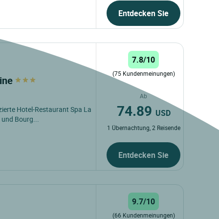
Entdecken Sie
7.8/10
(75 Kundenmeinungen)
line
Ab
74.89
zierte Hotel-Restaurant Spa La
USD
 und Bourg...
1 Übernachtung, 2 Reisende
Entdecken Sie
9.7/10
(66 Kundenmeinungen)