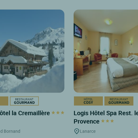
ôtel la Cremaillère
Logis Hôtel Spa Rest. l
Provence
nd Bornand
Lanarce