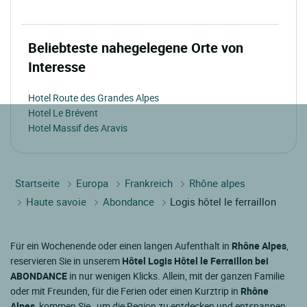
Beliebteste nahegelegene Orte von
Interesse
Hotel Route des Grandes Alpes
Hotel Le Brévent
Hotel Massif des Aravis
Startseite
Europa
Frankreich
Rhône alpes
Haute savoie
Abondance
Logis hôtel le ferraillon
Für ein Wochenende oder einen langen Aufenthalt in
Rhône Alpes
,
reservieren Sie in unserem
Hôtel Logis Hôtel le Ferraillon bei
ABONDANCE
in nur wenigen Klicks. Allein, mit der ganzen Familie
oder mit Freunden, für die Ferien oder einen Kurztrip in
Rhône
Alpes
, kommen Sie , um die Region zu entdecken und entspannen