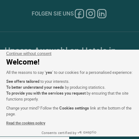
FOLGEN SIE UNS
Unsere Auswahl an Hotels in
Continue without consent
Frankreich und Europa
Welcome!
All the reasons to say ‘
yes
’ to our cookies for a personalised experience:
Top Länder
See offers tailored
to your interests.
To better understand your needs
by producing statistics.
Top Regionen
To provide you with the services you request
by ensuring that the site
functions properly.
Top Städte
Change your mind? Follow the
Cookies settings
link at the bottom of the
page.
Top Hotels
Read the cookies policy
Consents certified by
Verfügbarkeiten ansehen