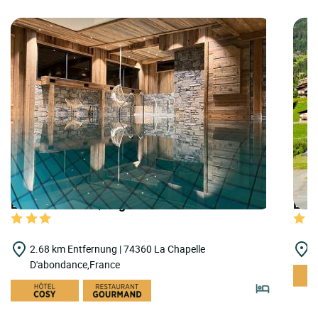
LOGIS HOTELS | Logis Hôtel les Cornettes
LOGI
2.68 km Entfernung | 74360 La Chapelle
6
D'abondance,France