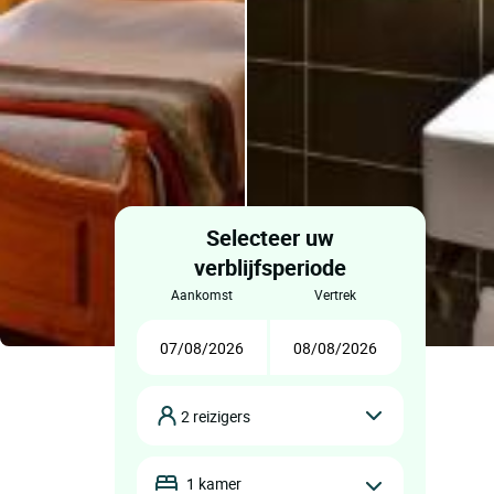
Selecteer uw
verblijfsperiode
aankomst
vertrek
2 reizigers
1 kamer