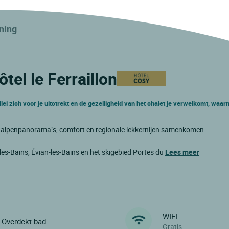
ning
ôtel le Ferraillon
lei zich voor je uitstrekt en de gezelligheid van het chalet je verwelkomt, waarn
ar alpenpanorama’s, comfort en regionale lekkernijen samenkomen.
les-Bains, Évian-les-Bains en het skigebied Portes du
Lees meer
WIFI
Overdekt bad
Gratis