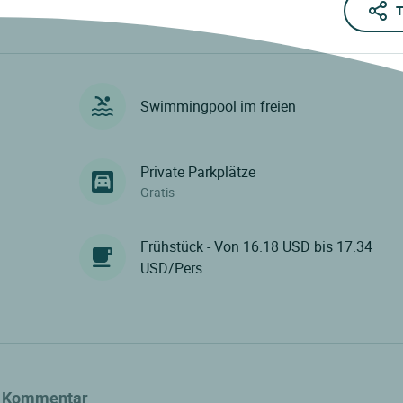
T
Swimmingpool im freien
Private Parkplätze
Gratis
Frühstück - Von 16.18 USD bis 17.34
USD/Pers
Kommentar