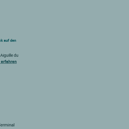
k auf den
Aiguille du
 erfahren
Terminal