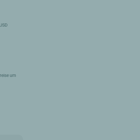
 USD
e
reise um