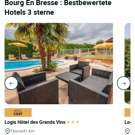
Bourg En Bresse : Bestbewertete
Hotels 3 sterne
Logis Hôtel des Grands Vins
Logi
Fleurie
41 km
Ar