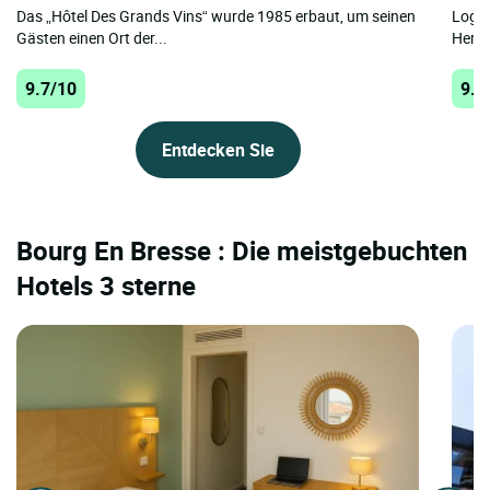
Das „Hôtel Des Grands Vins“ wurde 1985 erbaut, um seinen
Logis
Gästen einen Ort der...
Herze
9.7/10
9.6
Entdecken Sie
Bourg En Bresse : Die meistgebuchten
Hotels 3 sterne