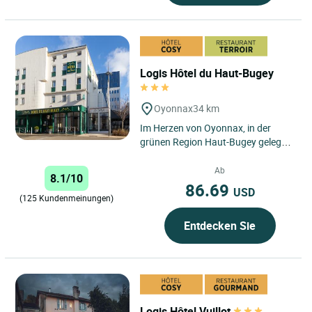
Logis Hôtel du Haut-Bugey
Oyonnax
34 km
Im Herzen von Oyonnax, in der
grünen Region Haut-Bugey gelegen,
zeichnet sich das Logis Hôtel du
Haut-Bugey durch seine...
Ab
8.1/10
86.69
USD
(125 Kundenmeinungen)
Entdecken Sie
Logis Hôtel Vuillot