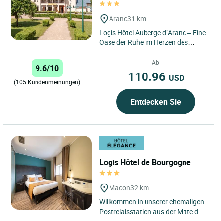
Aranc
31 km
Logis Hôtel Auberge d’Aranc – Eine
Oase der Ruhe im Herzen des
Bugey, wo Authentizität, Natur und
Gastfreundschaft...
Ab
9.6/10
110.96
USD
(105 Kundenmeinungen)
Entdecken Sie
Logis Hôtel de Bourgogne
Macon
32 km
Willkommen in unserer ehemaligen
Postrelaisstation aus der Mitte des