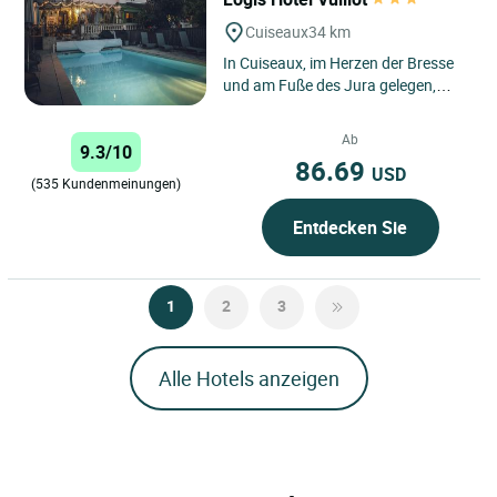
Cuiseaux
34 km
In Cuiseaux, im Herzen der Bresse
und am Fuße des Jura gelegen,
bieten wir Ihnen einen geselligen
Aufenthalt. Hier beginnt...
Ab
9.3/10
86.69
USD
(535 Kundenmeinungen)
Entdecken Sie
1
2
3
Alle Hotels anzeigen