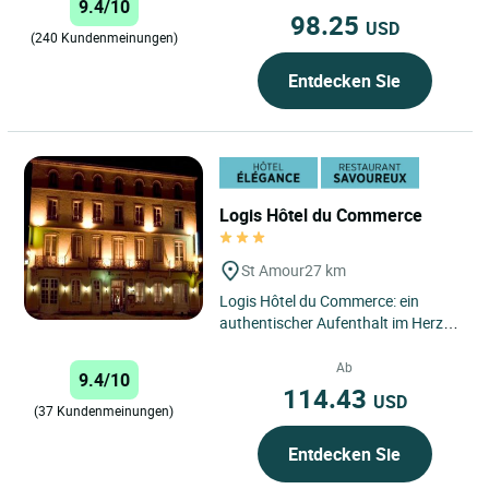
9.4/10
98.25
USD
(240 Kundenmeinungen)
Entdecken Sie
Logis Hôtel du Commerce
St Amour
27 km
Logis Hôtel du Commerce: ein
authentischer Aufenthalt im Herzen
des Jura, zwischen Kulturerbe,
Natur und außergewöhnlicher...
Ab
9.4/10
114.43
USD
(37 Kundenmeinungen)
Entdecken Sie