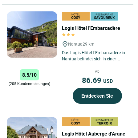
Logis Hôtel l'Embarcadère
Nantua
29 km
Das Logis Hôtel L'Embarcadère in
Nantua befindet sich in einer
idyllischen Umgebung im Herzen
der Region Auvergne-Rhône-
Ab
8.5/10
Alpes,...
86.69
USD
(205 Kundenmeinungen)
Entdecken Sie
Logis Hôtel Auberge d'Aranc