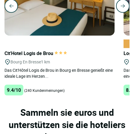
Cit'Hotel Logis de Brou
Logi
Bourg En Bresse
1 km
N
Das Cit'Hôtel Logis de Brou in Bourg en Bresse genießt eine
Das L
ideale Lage im Herzen...
einer
9.4/10
8.5
(240 Kundenmeinungen)
Sammeln sie euros und
unterstützen sie die hoteliers