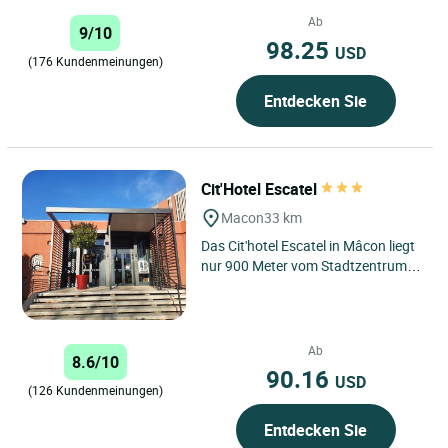
19. Jahrhunderts im Herzen von
Mâcon. Ganz gleich...
Ab
9/10
98.25
USD
(176 Kundenmeinungen)
Entdecken Sie
Cit'Hotel Escatel
Macon
33 km
Das Cit'hotel Escatel in Mâcon liegt
nur 900 Meter vom Stadtzentrum
entfernt. Dieses Hotel mit
Restaurant bietet einen idealen...
Ab
8.6/10
90.16
USD
(126 Kundenmeinungen)
Entdecken Sie