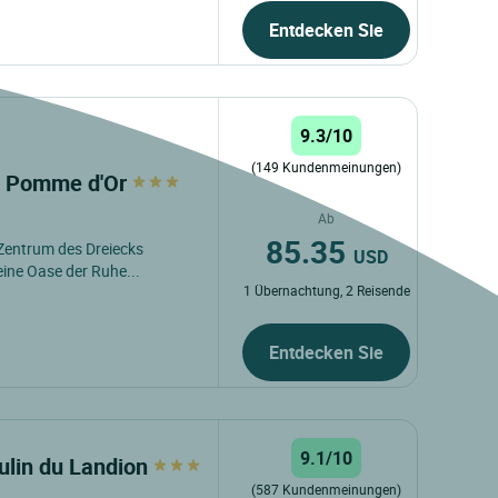
Entdecken Sie
9.3/10
(149 Kundenmeinungen)
la Pomme d'Or
Ab
85.35
m Zentrum des Dreiecks
USD
eine Oase der Ruhe...
1 Übernachtung, 2 Reisende
Entdecken Sie
9.1/10
ulin du Landion
(587 Kundenmeinungen)