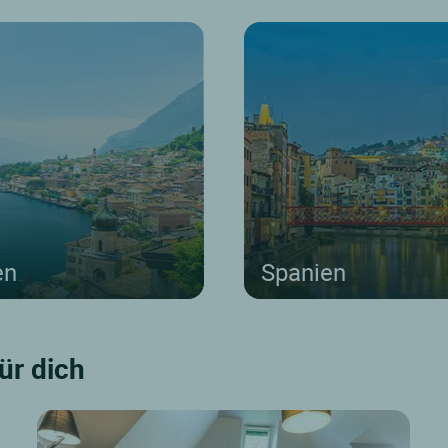
en
Spanien
für dich