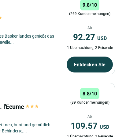
9.8/10
(269 Kundenmeinungen)
Ab
92.27
des Baskenlandes genießt das
USD
velle...
1 Übernachtung, 2 Reisende
Entdecken Sie
8.8/10
(89 Kundenmeinungen)
t. l'Ecume
Ab
109.57
tt neu, bunt und gemütlich
USD
 Behinderte,...
1 Übernachtung, 2 Reisende