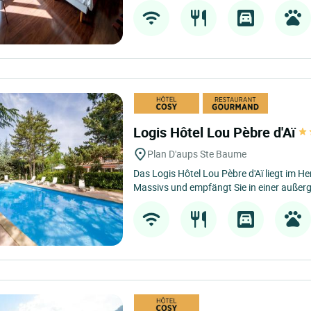
Logis Hôtel Lou Pèbre d'Aï
Plan D'aups Ste Baume
Das Logis Hôtel Lou Pèbre d'Aï liegt im 
Massivs und empfängt Sie in einer außer