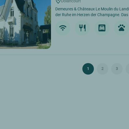
Dolancourt
Demeures & Châteaux Le Moulin du Landio
der Ruhe im Herzen der Champagne. Das 
1
2
3