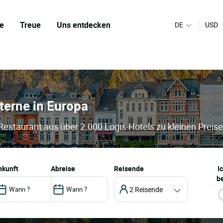
e
Treue
Uns entdecken
DE
USD
sterne in Europa
 Restaurant aus über 2.000 Logis-Hotels zu kleinen Preis
ankunft
abreise
Reisende
I
be
2 Reisende