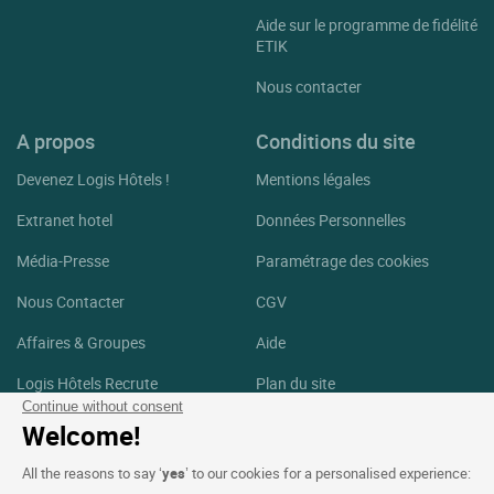
Aide sur le programme de fidélité
ETIK
Nous contacter
A propos
Conditions du site
Devenez Logis Hôtels !
Mentions légales
Extranet hotel
Données Personnelles
Média-Presse
Paramétrage des cookies
Nous Contacter
CGV
Affaires & Groupes
Aide
Logis Hôtels Recrute
Plan du site
Continue without consent
Crédits Photos
Welcome!
Suivez-nous
All the reasons to say ‘
yes
’ to our cookies for a personalised experience: