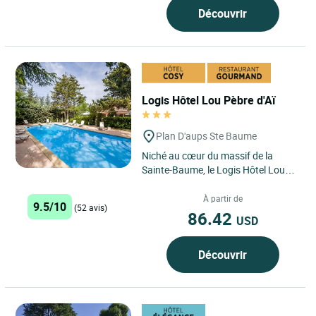
Découvrir
Logis Hôtel Lou Pèbre d'Aï
Plan D'aups Ste Baume
Niché au cœur du massif de la
Sainte-Baume, le Logis Hôtel Lou
Pèbre d'Aï vous accueille dans un
cadre naturel d'exception,...
À partir de
9.5/10
(52 avis)
86.42
USD
Découvrir