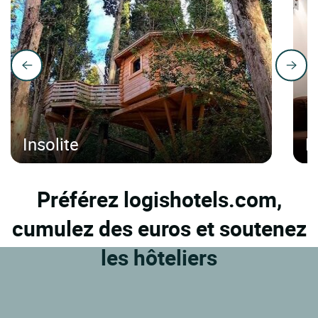
Insolite
H
Préférez logishotels.com,
cumulez des euros et soutenez
les hôteliers