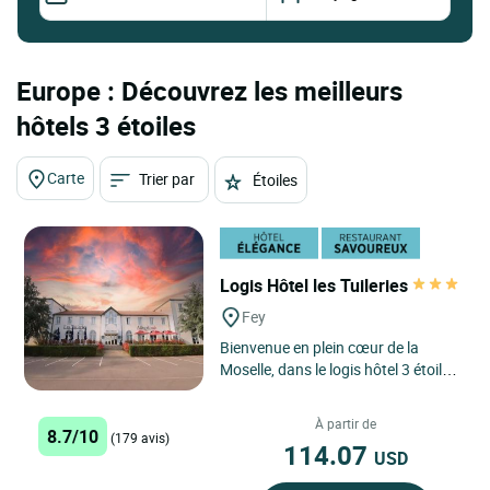
Europe : Découvrez les meilleurs
hôtels 3 étoiles
Carte
Trier par
Étoiles
Logis Hôtel les Tuileries
Fey
Bienvenue en plein cœur de la
Moselle, dans le logis hôtel 3 étoiles
les Tuileries à FEY. Idéalement situé
à proximité...
À partir de
8.7/10
(179 avis)
114.07
USD