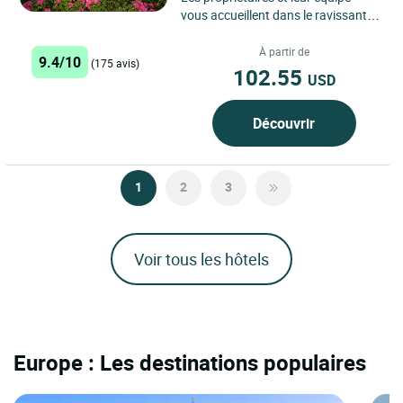
vous accueillent dans le ravissant
château « La Bertauche « , une
construction de 1850...
À partir de
9.4/10
(175 avis)
102.55
USD
Découvrir
1
2
3
Voir tous les hôtels
Europe : Les destinations populaires