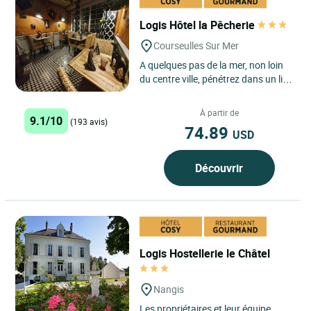
Logis Hôtel la Pêcherie
Courseulles Sur Mer
A quelques pas de la mer, non loin
du centre ville, pénétrez dans un lieu
où tradition et authenticité riment
avec confort...
À partir de
9.1/10
(193 avis)
74.89
USD
Découvrir
Logis Hostellerie le Châtel
Nangis
Les propriétaires et leur équipe