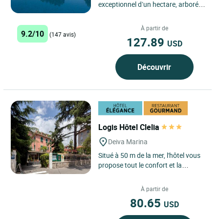
exceptionnel d’un hectare, arboré
d’oliviers centenaires, de platanes
et de tilleuls, nous...
À partir de
9.2/10
(147 avis)
127.89
USD
Découvrir
Logis Hôtel Clelia
Deiva Marina
Situé à 50 m de la mer, l'hôtel vous
propose tout le confort et la
garantie d'un séjour réussi : jardin,
piscine chauffée...
À partir de
80.65
USD