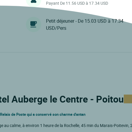
Payant De 11.56 USD à 17.34 USD
Petit déjeuner - De 15.03 USD à 17.34
USD/Pers
tel Auberge le Centre - Poitou
 Relais de Poste qui a conservé son charme d'antan
age au calme, à environ 1 heure de la Rochelle, 45 min du Marais-Poitevin, 