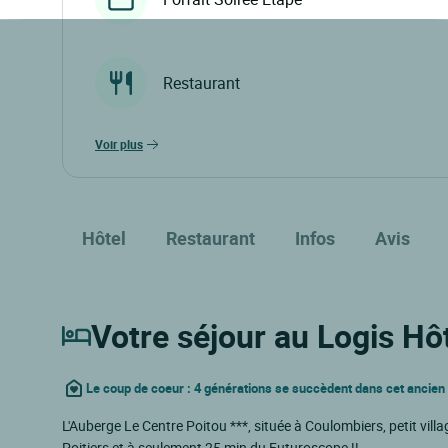
Restaurant
voir plus
Hôtel
Restaurant
Infos
Avis
Votre séjour au Logis Hô
Le coup de coeur : 4 générations se succèdent dans cet ancien
L'Auberge Le Centre Poitou ***, située à Coulombiers, petit vill
Poitiers et à seulement 25 min du Futuroscope !!