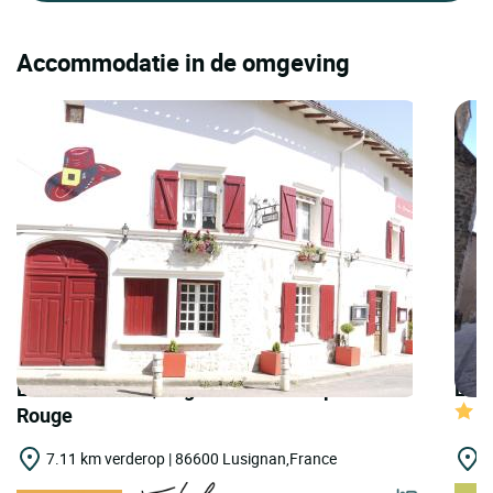
Accommodatie in de omgeving
LOGIS HOTELS | Logis Hôtel le Chapeau
LOGI
Rouge
7.11 km verderop | 86600 Lusignan,France
8