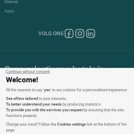
Sitemap
Foto's
VOLG ONS
Onze selectie van hotels in
Continue without consent
Frankrijk en Europa
Welcome!
All the reasons to say ‘
yes
’ to our cookies for a personalised experience:
Top Landen
See offers tailored
to your interests.
To better understand your needs
by producing statistics.
Topregio's
To provide you with the services you request
by ensuring that the site
functions properly.
Top Steden
Change your mind? Follow the
Cookies settings
link at the bottom of the
page.