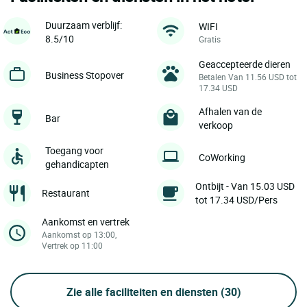
Duurzaam verblijf:
WIFI
8.5/10
Gratis
Geaccepteerde dieren
Business Stopover
Betalen Van 11.56 USD tot
17.34 USD
Afhalen van de
Bar
verkoop
Toegang voor
CoWorking
gehandicapten
Ontbijt - Van 15.03 USD
Restaurant
tot 17.34 USD/Pers
Aankomst en vertrek
Aankomst op 13:00,
Vertrek op 11:00
Zie alle faciliteiten en diensten
(30)