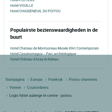
Hotel VOUILLE
Hotel CHASSENEUIL DU POITOU
Populairste bezienswaardigheden in de
buurt
Hotel Chateau de Montsoreau-Musée d'Art Contemporain
Hotel Cassinomagus – Parc archéologique
Hotel Château d'Azay-le-Rideau
Startpagina
Europa
Frankrijk
Poitou charentes
Vienne
Coulombiers
Logis hôtel auberge le centre - poitou