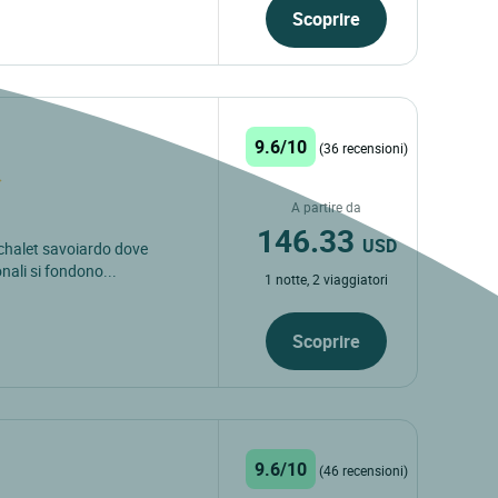
Scoprire
9.6/10
(36 recensioni)
A partire da
146.33
USD
 chalet savoiardo dove
nali si fondono...
1 notte, 2 viaggiatori
Scoprire
9.6/10
(46 recensioni)