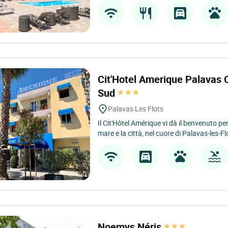
Cit'Hotel Amerique Palavas C
Sud
Palavas Les Flots
Il Cit'Hôtel Amérique vi dà il benvenuto pe
mare e la città, nel cuore di Palavas-les-Flo
Noemys Néris