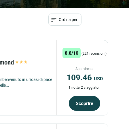
Ordina per
8.8/10
(221 recensioni)
Simond
A partire da
109.46
USD
il benvenuto in un'oasi di pace
lle...
1 notte, 2 viaggiatori
Scoprire