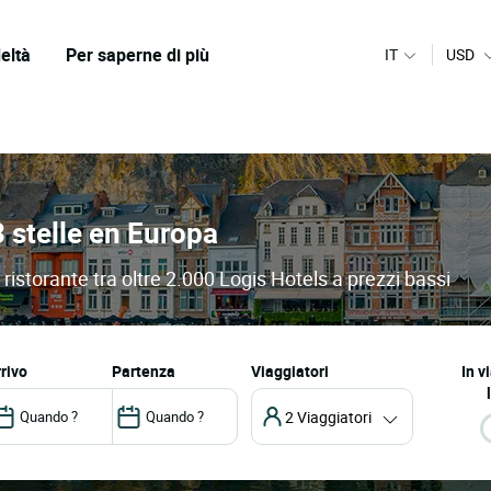
eltà
Per saperne di più
IT
USD
3 stelle en Europa
 ristorante tra oltre 2.000 Logis Hotels a prezzi bassi
arrivo
partenza
Viaggiatori
In v
2 Viaggiatori