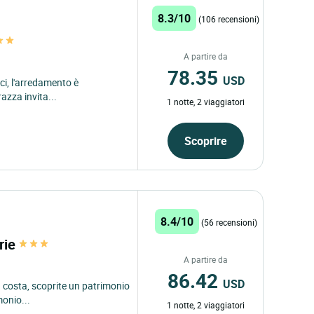
8.3/10
(106 recensioni)
A partire da
78.35
USD
tici, l'arredamento è
azza invita...
1 notte, 2 viaggiatori
Scoprire
8.4/10
(56 recensioni)
irie
A partire da
86.42
USD
a costa, scoprite un patrimonio
monio...
1 notte, 2 viaggiatori