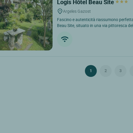
Logis Hôtel Beau Site
Argeles Gazost
Fascino e autenticità riassumono perfetta
Beau Site, situato in una via pittoresca del
1
2
3