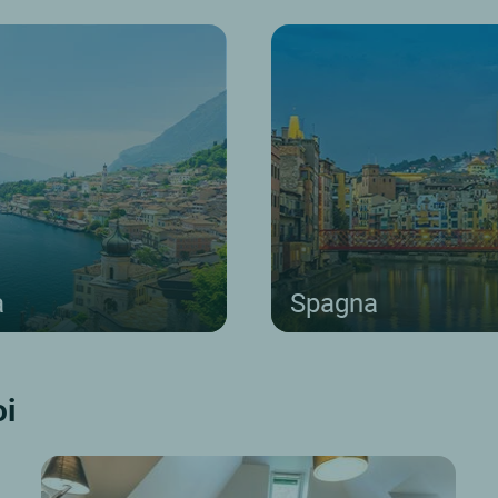
a
Spagna
oi