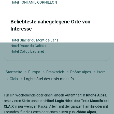
Hotel FONTANIL CORNILLON
Beliebteste nahegelegene Orte von
Interesse
Hotel Glacier du Mont-de-Lans
Hotel Route du Galibier
Hotel Col du Lautaret
Startseite
Europa
Frankreich
Rhône alpes
Isere
Claix
Logis hôtel des trois massifs
Für ein Wochenende oder einen langen Aufenthalt in
Rhône Alpes
,
reservieren Sie in unserem
Hôtel Logis Hôtel des Trois Massifs bei
CLAIX
in nur wenigen Klicks. Allein, mit der ganzen Familie oder mit
Freunden, für die Ferien oder einen Kurztrip in
Rhône Alpes
,