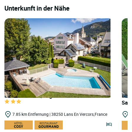
Unterkunft in der Nähe
LOGIS HOTELS | Logis Hôtel du Col de l'Arc
LOGI
Sas
7.85 km Entfernung | 38250 Lans En Vercors,France
9