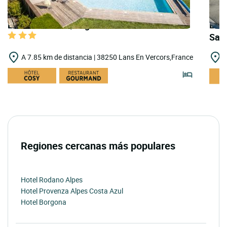
LOGIS HOTELS | Logis Hôtel du Col de l'Arc
LOGI
Sas
A 7.85 km de distancia | 38250 Lans En Vercors,France
A
Regiones cercanas más populares
Hotel Rodano Alpes
Hotel Provenza Alpes Costa Azul
Hotel Borgona